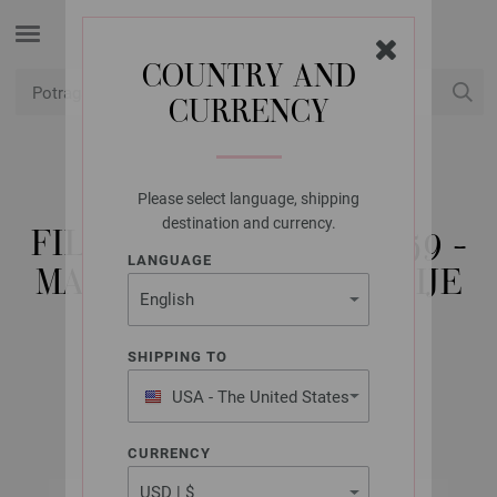
COUNTRY AND
CURRENCY
USD
Moj račun
Please select language, shipping
LANA GROSSA
destination and currency.
FILATI TRICOT NO. 19/59 -
LANGUAGE
MAGAZIN + INSTRUKCIJE
FRANZUSKI
SHIPPING TO
USA - The United States
2020/21
of America
CURRENCY