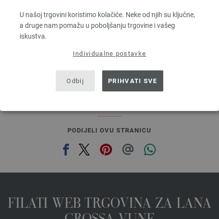
70 % Mohair, 30 % Svila
Dužina: otprilike 210 m / 25 g
U našoj trgovini koristimo kolačiće. Neke od njih su ključne,
Većina igle: 4,5 - 5
a druge nam pomažu u poboljšanju trgovine i vašeg
6,64 € - 8,36 €
iskustva.
7,75 $ - 9,76 $
bez PDV-a, dodatno troškovi za dostavu, Osnovna cijena:
265,60 € - 334,40 €
/ kg
Individualne postavke
prev
next
Odbij
PRIHVATI SVE
PODIJELI OVU STRANICU
FILATI WEB TRGOVINA ZA LANA