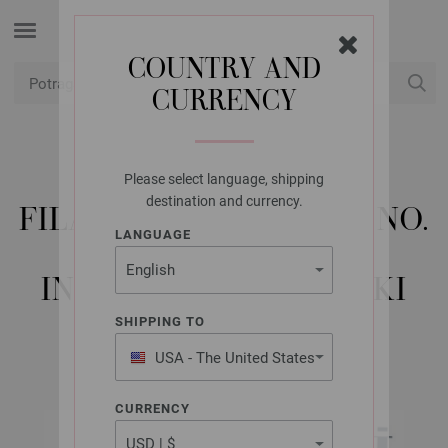
COUNTRY AND
CURRENCY
USD
Moj račun
Please select language, shipping
LANA GROSSA
destination and currency.
FILATI HANDKNITTING NO.
LANGUAGE
50+62 - MAGAZIN +
INSTRUKCIJE ENGLESKI
SHIPPING TO
USA - The United States
of America
CURRENCY