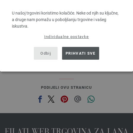
MILLE II
50 % Djevicavuna Merino, 50 % Akril
U našoj trgovini koristimo kolačiće. Neke od njih su ključne,
Dužina: otprilike 55 m / 50 g
a druge nam pomažu u poboljšanju trgovine i vašeg
Većina igle: 7 - 8
iskustva.
3,78 €
4,42 $
Individualne postavke
g
bez PDV-a, dodatno troškovi za dostavu, Osnovna cijena:
75,60 €
/ kg
prev
next
Odbij
PRIHVATI SVE
PODIJELI OVU STRANICU
FILATI WEB TRGOVINA ZA LANA