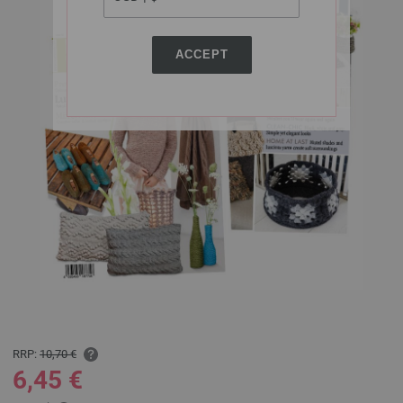
ACCEPT
RRP:
10,70 €
6,45 €