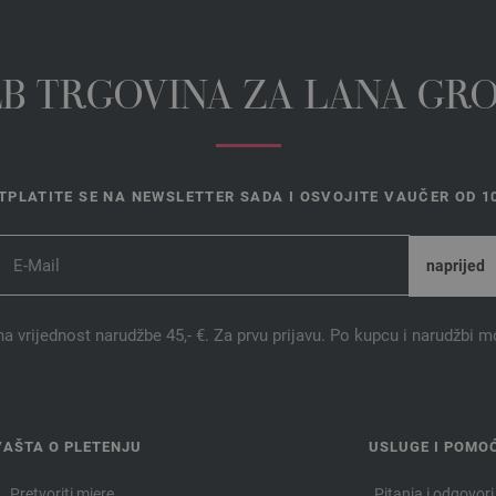
EB TRGOVINA ZA LANA GR
TPLATITE SE NA NEWSLETTER SADA I OSVOJITE VAUČER OD 10
na vrijednost narudžbe 45,- €. Za prvu prijavu. Po kupcu i narudžbi m
VAŠTA O PLETENJU
USLUGE I POMO
Pretvoriti mjere
Pitanja i odgovori