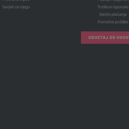
Savjeti za njegu
Troškovi isporuke
Načini plaćanja
Povratne pošiljke
ODUSTAJ OD UGO