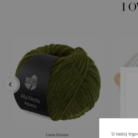
I 
prev
U našoj trgo
Lana Grossa