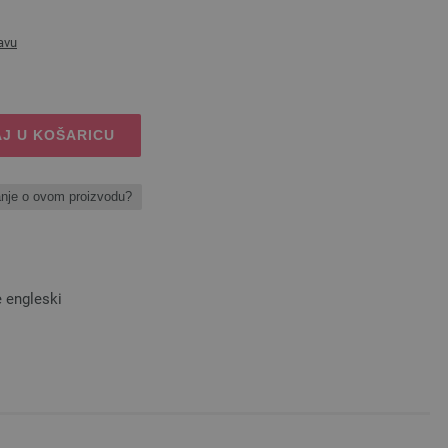
avu
J U KOŠARICU
anje o ovom proizvodu?
e engleski