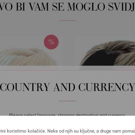
OVO BI VAM SE MOGLO SVIDJ
COUNTRY AND CURRENC
Please select language, shipping destination and currency.
LANGUAGE
vini koristimo kolačiće. Neke od njih su ključne, a druge nam poma
Lana Grossa
Lana Grossa