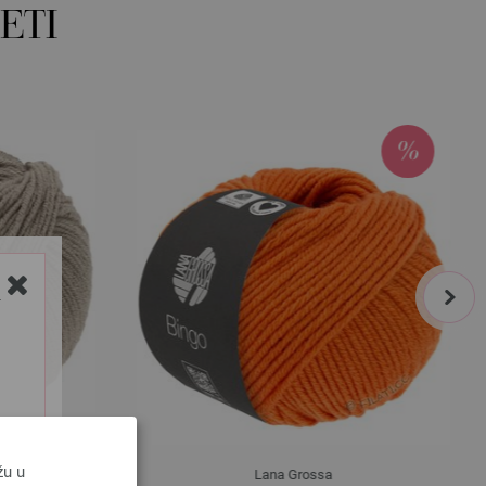
ETI
next
Y
žu u
Lana Grossa