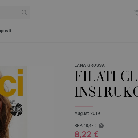
pusti
a
LANA GROSSA
FILATI CL
INSTRUKC
August 2019
RRP:
10,47 €
8,22 €