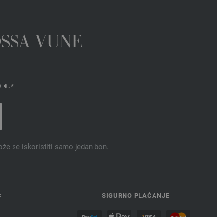
OSSA VUNE
 €.*
ože se iskoristiti samo jedan bon.
Ć
SIGURNO PLAĆANJE