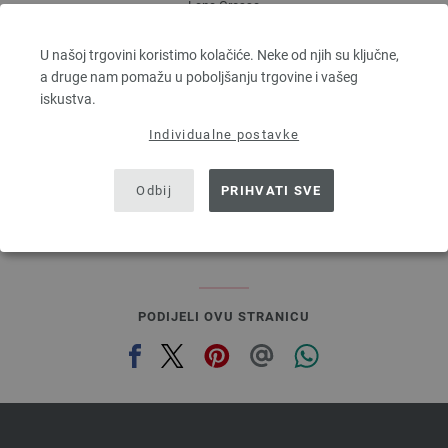
Lana Grossa
SILKHAIR
70 % Mohair, 30 % Svila
U našoj trgovini koristimo kolačiće. Neke od njih su ključne,
Dužina: otprilike 210 m / 25 g
a druge nam pomažu u poboljšanju trgovine i vašeg
Većina igle: 4,5 - 5
iskustva.
8,36 €
Individualne postavke
9,76 $
bez PDV-a, dodatno troškovi za dostavu, Osnovna cijena:
334,40 €
/ kg
prev
next
Odbij
PRIHVATI SVE
PODIJELI OVU STRANICU