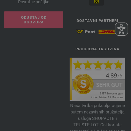
Povratne pošiljke
ODUSTAJ OD
DOSTAVNI PARTNERI
UGOVORA
PROCJENA TRGOVINA
Naša tvrtka prikuplja ocjene
putem nezavisnih pružatelja
usluga SHOPVOTE i
TRUSTPILOT. Oni koriste