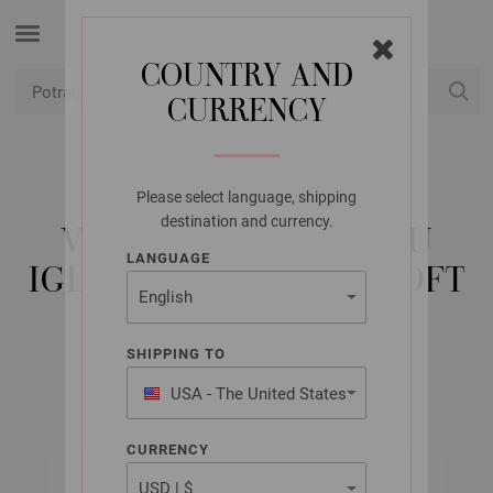
COUNTRY AND
CURRENCY
USD
Moj račun
Please select language, shipping
LANA GROSSA
destination and currency.
VRHOVI ZA OKRUGLU
LANGUAGE
IGLU VARIO MESING SOFT
TIP 10,0
SHIPPING TO
USA - The United States
of America
CURRENCY