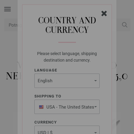
COUNTRY AND
CURRENCY
USD
Moj račun
Please select language, shipping
LANA GROSSA
destination and currency.
VRHOVI IGALA VARIO
LANGUAGE
NEHRĐAJUĆI ČELIK ST. 5,0
SHIPPING TO
USA - The United States
of America
CURRENCY