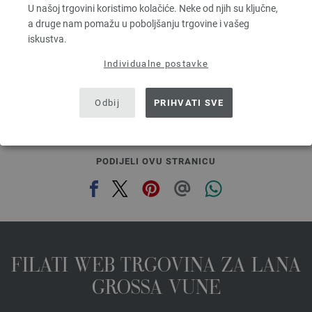
U našoj trgovini koristimo kolačiće. Neke od njih su ključne,
Većina igle: 7 - 8
a druge nam pomažu u poboljšanju trgovine i vašeg
3,78 €
4,42 $
iskustva.
bez PDV-a, dodatno troškovi za dostavu, Osnovna cijena:
75,60 €
/ kg
Individualne postavke
prev
next
Odbij
PRIHVATI SVE
PODIJELI OVU STRANICU
FILATI WEB TRGOVINA ZA LANA
GROSSA VUNE