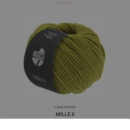
Lana Grossa
MILLE II
50 % Djevicavuna Merino, 50 % Akril
Dužina: otprilike 55 m / 50 g