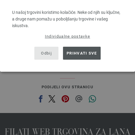
COOL WOOL
100 % Djevicavuna Merino
U našoj trgovini koristimo kolačiće. Neke od njih su ključne,
Dužina: otprilike 160 m / 50 g
a druge nam pomažu u poboljšanju trgovine i vašeg
Većina igle: 3 - 3,5
iskustva.
5,46 €
6,37 $
Individualne postavke
bez PDV-a, dodatno troškovi za dostavu, Osnovna cijena:
109,20 €
/ kg
prev
next
Odbij
PRIHVATI SVE
PODIJELI OVU STRANICU
FILATI WEB TRGOVINA ZA LANA