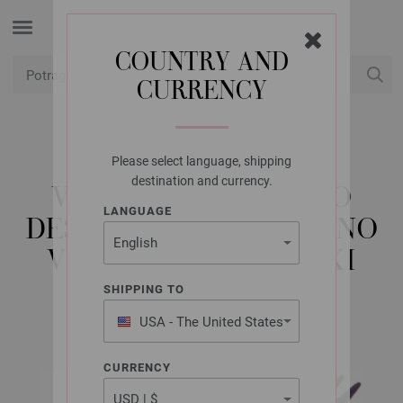
COUNTRY AND
CURRENCY
USD
Moj račun
Please select language, shipping
LANA GROSSA
destination and currency.
VRHOVI IGALA VARIO
LANGUAGE
DESIGN DRVO VIŠEBOJNO
VELIČINE 3,75 KRATKI
SHIPPING TO
USA - The United States
of America
CURRENCY