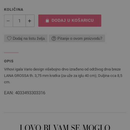
KOLIČINA
DODAJ U KOŠARICU
Dodaj na listu želja
Pitanje o ovom proizvodu?
OPIS
Vrhovi igala Vario design višebojno drvo izrađeno od održivog drva breze
LANA GROSSA th. 3,75 mm kratka (za uže za iglu 40 cm); Duljina cca 8,5
cm.
EAN: 4033493303316
I OVO BI VAM SE MOGLO