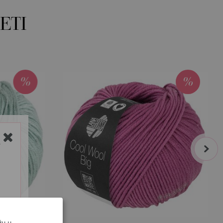
ETI
next
Y
žu u