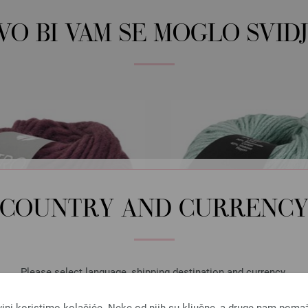
OVO BI VAM SE MOGLO SVIDJ
COUNTRY AND CURRENC
Please select language, shipping destination and currency.
LANGUAGE
vini koristimo kolačiće. Neke od njih su ključne, a druge nam poma