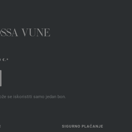
OSSA VUNE
 €.*
ože se iskoristiti samo jedan bon.
Ć
SIGURNO PLAĆANJE