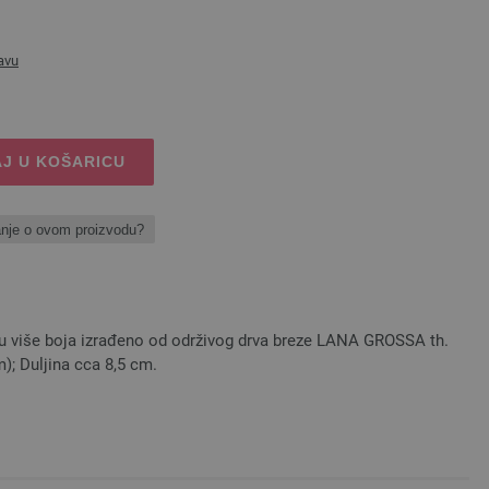
avu
J U KOŠARICU
anje o ovom proizvodu?
 u više boja izrađeno od održivog drva breze LANA GROSSA th.
); Duljina cca 8,5 cm.