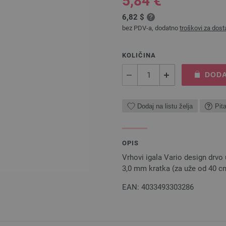
5,84 €
6,82 $
bez PDV-a, dodatno
troškovi za dost
KOLIČINA
DODA
Dodaj na listu želja
Pit
OPIS
Vrhovi igala Vario design drvo
3,0 mm kratka (za uže od 40 cm
EAN: 4033493303286