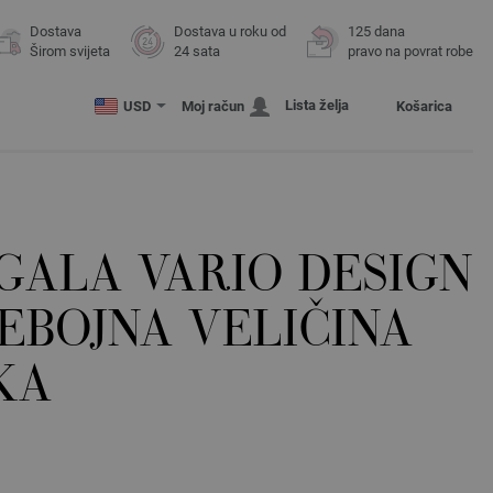
Dostava
Dostava u roku od
125 dana
Širom svijeta
24 sata
pravo na povrat robe
Lista želja
USD
Moj račun
Košarica
GALA VARIO DESIGN
EBOJNA VELIČINA
KA