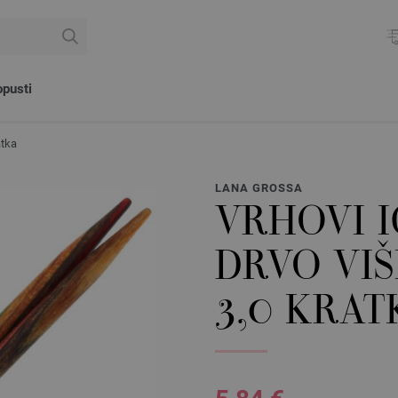
pusti
atka
LANA GROSSA
VRHOVI I
DRVO VIŠ
3,0 KRAT