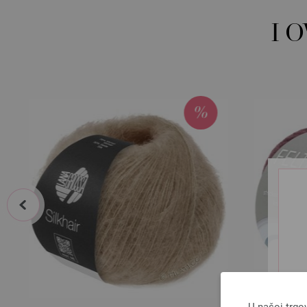
I 
prev
U našoj trgo