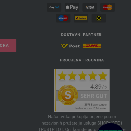
DOSTAVNI PARTNERI
VORA
PROCJENA TRGOVINA
Naša tvrtka prikuplja ocjene putem
nezavisnih pružatelja usluga SHOPVOTE i
TRUSTPILOT. Oni koriste automatske i ručne