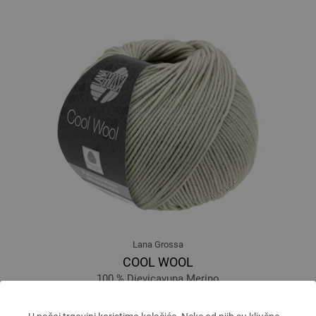
Lana Grossa
COOL WOOL
100 % Djevicavuna Merino
Dužina: otprilike 160 m / 50 g
Većina igle: 3 - 3,5