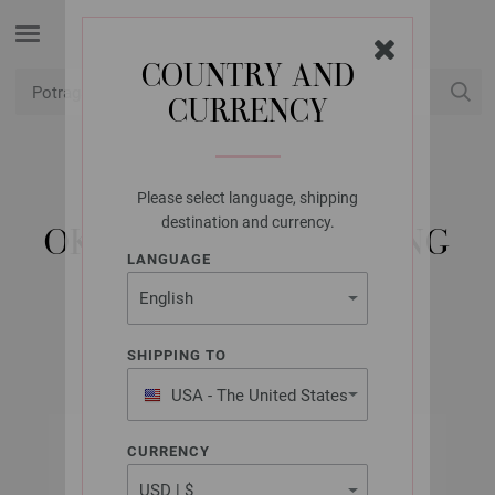
COUNTRY AND
CURRENCY
USD
Moj račun
Please select language, shipping
LANA GROSSA
destination and currency.
OKRUGLA IGLA MESING
LANGUAGE
4,5/100CM
SHIPPING TO
USA - The United States
of America
CURRENCY