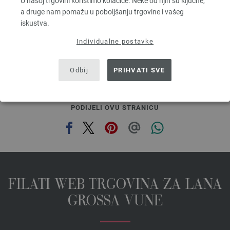
U našoj trgovini koristimo kolačiće. Neke od njih su ključne,
5,46 €
a druge nam pomažu u poboljšanju trgovine i vašeg
6,38 $
iskustva.
bez PDV-a, dodatno troškovi za dostavu, Osnovna cijena:
109,20 €
/ kg
Individualne postavke
prev
next
Odbij
PRIHVATI SVE
PODIJELI OVU STRANICU
FILATI WEB TRGOVINA ZA LANA
GROSSA VUNE