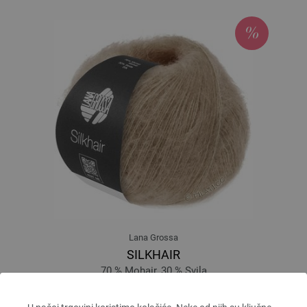
Lana Grossa
SILKHAIR
70 % Mohair, 30 % Svila
Dužina: otprilike 210 m / 25 g
Većina igle: 4,5 - 5