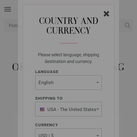
COUNTRY AND
CURRENCY
USD
Moj račun
Please select language, shipping
LANA GROSSA
destination and currency.
OKRUGLA IGLA MESING
LANGUAGE
3,0/80CM
SHIPPING TO
USA - The United States
of America
CURRENCY