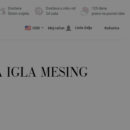
Dostava
Dostava u roku od
125 dana
Širom svijeta
24 sata
pravo na povrat robe
Lista želja
USD
Moj račun
Košarica
 IGLA MESING