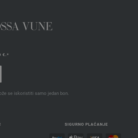
OSSA VUNE
 €.*
ože se iskoristiti samo jedan bon.
Ć
SIGURNO PLAĆANJE