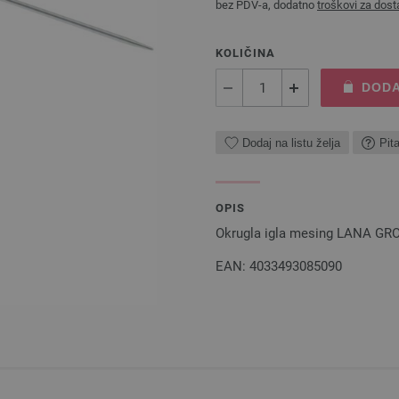
bez PDV-a, dodatno
troškovi za dost
KOLIČINA
DODA
Dodaj na listu želja
Pit
OPIS
Okrugla igla mesing LANA GRO
EAN: 4033493085090