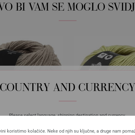
OVO BI VAM SE MOGLO SVIDJ
COUNTRY AND CURRENC
Please select language, shipping destination and currency.
LANGUAGE
vini koristimo kolačiće. Neke od njih su ključne, a druge nam poma
Lana Grossa
Lana Grossa