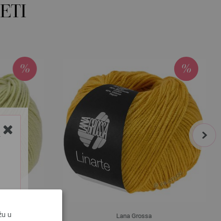
ETI
next
Y
žu u
Lana Grossa