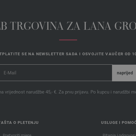
EB TRGOVINA ZA LANA GR
TPLATITE SE NA NEWSLETTER SADA I OSVOJITE VAUČER OD 10
na vrijednost narudžbe 45,- €. Za prvu prijavu. Po kupcu i narudžbi m
VAŠTA O PLETENJU
USLUGE I POMO
Pretvoriti mjere
Pitanja i odgovori