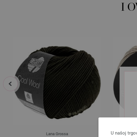
I 
prev
U našoj trgo
Lana Grossa