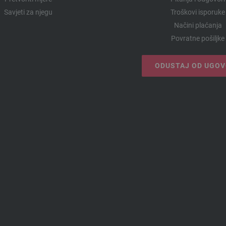
Savjeti za njegu
Troškovi isporuke
Načini plaćanja
Povratne pošiljke
ODUSTAJ OD UGO