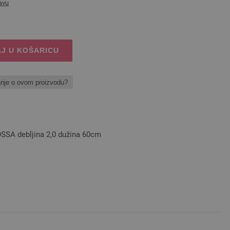
avu
J U KOŠARICU
anje o ovom proizvodu?
SSA debljina 2,0 dužina 60cm