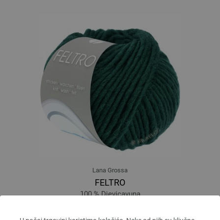
Lana Grossa
FELTRO
100 % Djevicavuna
Dužina: otprilike 50 m / 50 g
Većina igle: 8