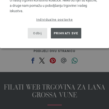
U našoj trgovini koristimo kolačiće. Neke od njih su ključne,
2,94 €
a druge nam pomažu u poboljšanju trgovine i vašeg
3,43 $
iskustva.
bez PDV-a, dodatno troškovi za dostavu, Osnovna cijena:
58,80 €
/ kg
Individualne postavke
prev
next
Odbij
PRIHVATI SVE
PODIJELI OVU STRANICU
FILATI WEB TRGOVINA ZA LANA
GROSSA VUNE