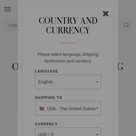
COUNTRY AND
CURRENCY
USD
Moj račun
Please select language, shipping
LANA GROSSA
destination and currency.
OKRUGLA IGLA MESING
LANGUAGE
10,0/60CM
SHIPPING TO
USA - The United States
of America
CURRENCY