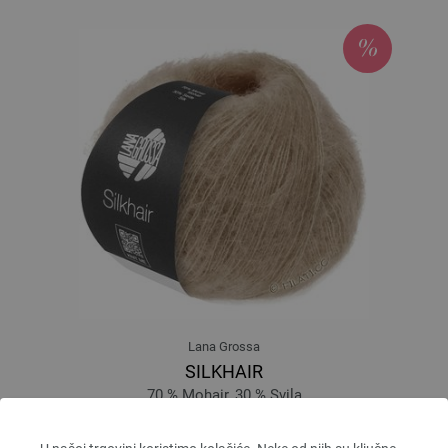
Lana Grossa
SILKHAIR
70 % Mohair, 30 % Svila
Dužina: otprilike 210 m / 25 g
Većina igle: 4,5 - 5