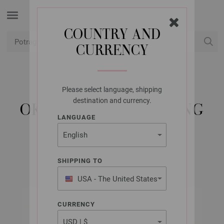
COUNTRY AND
CURRENCY
USD
Moj račun
Please select language, shipping
LANA GROSSA
destination and currency.
OKRUGLA IGLA MESING
LANGUAGE
10,0/50CM
SHIPPING TO
USA - The United States
of America
CURRENCY