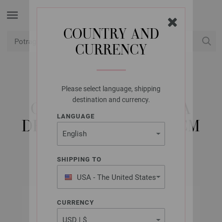
COUNTRY AND
CURRENCY
USD
Moj račun
Please select language, shipping
LANA GROSSA
destination and currency.
OKRUGLA IGLA BOJA
LANGUAGE
DRVO-DIZAJN 9,0/60CM
SHIPPING TO
USA - The United States
of America
CURRENCY