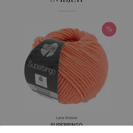
Lana Grossa
SUPERBINGO
100 % Djevicavuna Merino