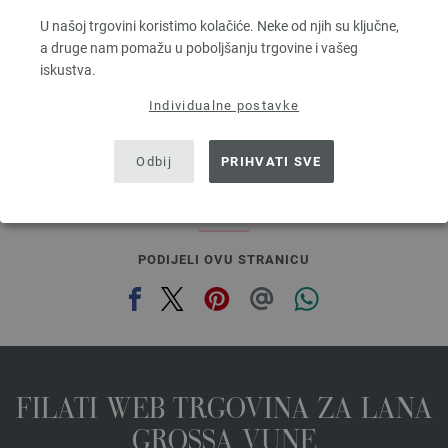
Dužina: otprilike 55 m / 50 g
U našoj trgovini koristimo kolačiće. Neke od njih su ključne,
Većina igle: 6 - 7
a druge nam pomažu u poboljšanju trgovine i vašeg
2,48 €
RRP:
5,00 €
iskustva.
2,89 $
RRP:
5,84 $
bez PDV-a, dodatno troškovi za dostavu, Osnovna cijena:
49,60 €
/ kg
Individualne postavke
prev
next
Odbij
PRIHVATI SVE
PODIJELI OVU STRANICU
FILATI WEB TRGOVINA ZA LANA
GROSSA VUNE