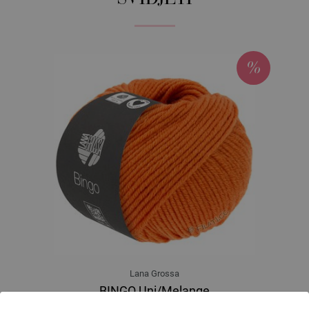
Lana Grossa
BINGO Uni/Melange
100 % Djevicavuna Merino