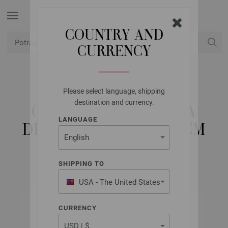
COUNTRY AND
CURRENCY
USD
Moj račun
Please select language, shipping
LANA GROSSA
destination and currency.
OKRUGLA IGLA BOJA
LANGUAGE
DRVO-DIZAJN 8,0/80CM
SHIPPING TO
USA - The United States
of America
CURRENCY