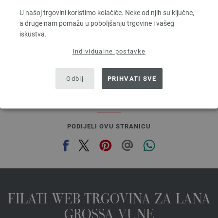
Dužina: otprilike 80 m / 50 g
U našoj trgovini koristimo kolačiće. Neke od njih su ključne,
Većina igle: 4,5 - 5,5
a druge nam pomažu u poboljšanju trgovine i vašeg
3,28 €
RRP:
5,00 €
iskustva.
3,83 $
RRP:
5,84 $
bez PDV-a, dodatno troškovi za dostavu, Osnovna cijena:
65,60 €
/ kg
Individualne postavke
prev
next
Odbij
PRIHVATI SVE
PODIJELI OVU STRANICU
FILATI WEB TRGOVINA ZA LANA
GROSSA VUNE