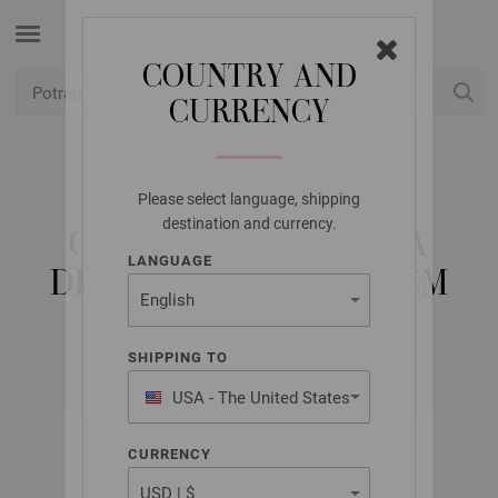
COUNTRY AND
CURRENCY
USD
Moj račun
Please select language, shipping
LANA GROSSA
destination and currency.
OKRUGLA IGLA BOJA
LANGUAGE
DRVO-DIZAJN 7,0/80CM
SHIPPING TO
USA - The United States
of America
CURRENCY