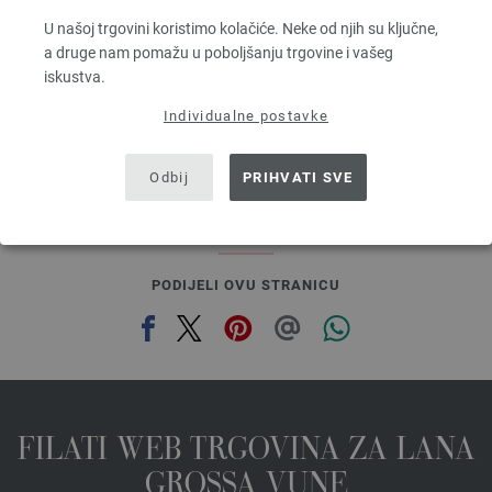
Dužina: otprilike 210 m / 25 g
U našoj trgovini koristimo kolačiće. Neke od njih su ključne,
Većina igle: 4,5 - 5
a druge nam pomažu u poboljšanju trgovine i vašeg
8,36 €
iskustva.
9,75 $
bez PDV-a, dodatno troškovi za dostavu, Osnovna cijena:
334,40 €
/ kg
Individualne postavke
prev
next
Odbij
PRIHVATI SVE
PODIJELI OVU STRANICU
FILATI WEB TRGOVINA ZA LANA
GROSSA VUNE