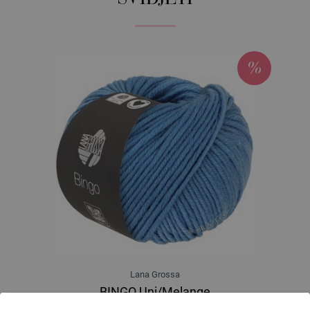
Lana Grossa
BINGO Uni/Melange
100 % Djevicavuna Merino