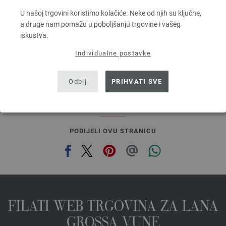
Dužina: otprilike 80 m / 50 g
U našoj trgovini koristimo kolačiće. Neke od njih su ključne,
Većina igle: 4,5 - 5,5
a druge nam pomažu u poboljšanju trgovine i vašeg
3,28 €
RRP:
5,00 €
iskustva.
3,83 $
RRP:
5,84 $
bez PDV-a, dodatno troškovi za dostavu, Osnovna cijena:
65,60 €
/ kg
Individualne postavke
prev
next
Odbij
PRIHVATI SVE
PODIJELI OVU STRANICU
FILATI WEB TRGOVINA ZA LANA
GROSSA VUNE