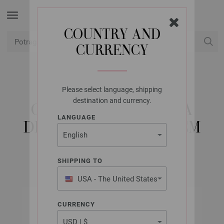
COUNTRY AND
CURRENCY
USD
Moj račun
Please select language, shipping
LANA GROSSA
destination and currency.
OKRUGLA IGLA BOJA
LANGUAGE
DRVO-DIZAJN 6,5/40CM
SHIPPING TO
USA - The United States
of America
CURRENCY