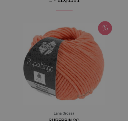
Lana Grossa
SUPERBINGO
100 % Djevicavuna Merino