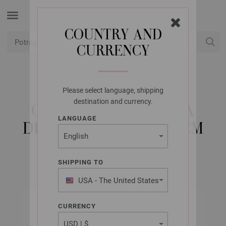
COUNTRY AND
CURRENCY
USD
Moj račun
Please select language, shipping
LANA GROSSA
destination and currency.
OKRUGLA IGLA BOJA
LANGUAGE
DRVO-DIZAJN 5,0/60CM
SHIPPING TO
USA - The United States
of America
CURRENCY