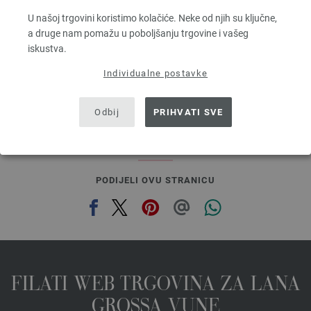
Dužina: otprilike 55 m / 50 g
U našoj trgovini koristimo kolačiće. Neke od njih su ključne,
Većina igle: 6 - 7
a druge nam pomažu u poboljšanju trgovine i vašeg
2,48 €
RRP:
5,00 €
iskustva.
2,89 $
RRP:
5,84 $
bez PDV-a, dodatno troškovi za dostavu, Osnovna cijena:
49,60 €
/ kg
Individualne postavke
prev
next
Odbij
PRIHVATI SVE
PODIJELI OVU STRANICU
FILATI WEB TRGOVINA ZA LANA
GROSSA VUNE