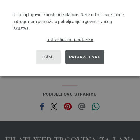
SUPERBINGO
100 % Djevicavuna Merino
U našoj trgovini koristimo kolačiće. Neke od njih su ključne,
Dužina: otprilike 55 m / 50 g
a druge nam pomažu u poboljšanju trgovine i vašeg
Većina igle: 6 - 7
iskustva.
2,48 €
RRP:
5,00 €
2,90 $
RRP:
5,84 $
Individualne postavke
bez PDV-a, dodatno troškovi za dostavu, Osnovna cijena:
49,60 €
/ kg
prev
next
Odbij
PRIHVATI SVE
PODIJELI OVU STRANICU