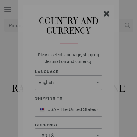
COUNTRY AND
CURRENCY
USD
Moj račun
Please select language, shipping
LANA GROSSA
destination and currency.
KRUŽNE IGLE ZA
LANGUAGE
PLETENJE, DRVO,
RAZNOBOJNO. VELIČINE
6,0/100 CM
SHIPPING TO
USA - The United States
of America
CURRENCY