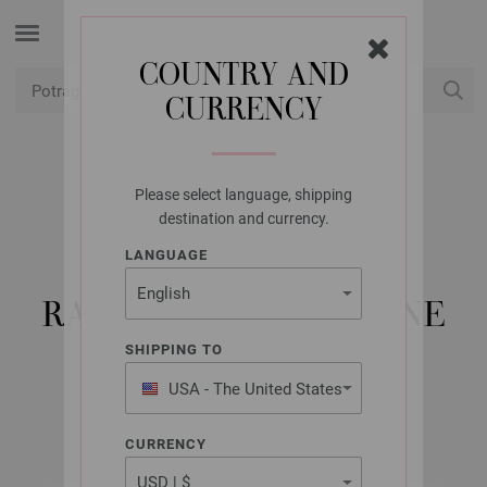
COUNTRY AND
CURRENCY
USD
Moj račun
Please select language, shipping
LANA GROSSA
destination and currency.
KRUŽNE IGLE ZA
LANGUAGE
PLETENJE, DRVO,
RAZNOBOJNO. VELIČINE
4,0/100 CM
SHIPPING TO
USA - The United States
of America
CURRENCY