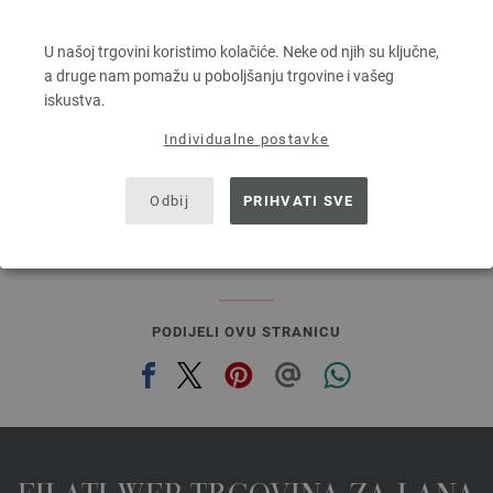
MILLE II
50 % Djevicavuna Merino, 50 % Akril
U našoj trgovini koristimo kolačiće. Neke od njih su ključne,
Dužina: otprilike 55 m / 50 g
a druge nam pomažu u poboljšanju trgovine i vašeg
Većina igle: 7 - 8
iskustva.
3,78 €
4,41 $
Individualne postavke
bez PDV-a, dodatno troškovi za dostavu, Osnovna cijena:
75,60 €
/ kg
prev
next
Odbij
PRIHVATI SVE
PODIJELI OVU STRANICU