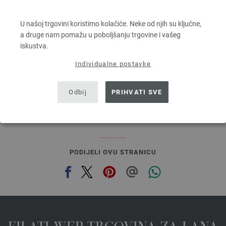
ALTA MODA ALPACA
90 % Alpaka, 5 % Djevicavuna, 5 % Poliamid
U našoj trgovini koristimo kolačiće. Neke od njih su ključne,
Dužina: otprilike 140 m / 50 g
a druge nam pomažu u poboljšanju trgovine i vašeg
Većina igle: 5 - 6
iskustva.
6,68 €
7,77 $
Individualne postavke
bez PDV-a, dodatno troškovi za dostavu, Osnovna cijena:
133,60 €
/ kg
prev
next
Odbij
PRIHVATI SVE
PODIJELI OVU STRANICU