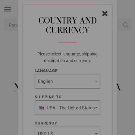
COUNTRY AND
CURRENCY
USD
Moj račun
Please select language, shipping
LANA GROSSA
destination and currency.
KRUŽNA IGLA ZA
LANGUAGE
PLETENJE OD
NEHRĐAJUĆEG ČELIKA
VELIČINE 6,5/80CM
SHIPPING TO
USA - The United States
of America
CURRENCY