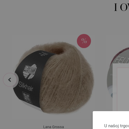
I 
prev
U našoj trgo
Lana Grossa