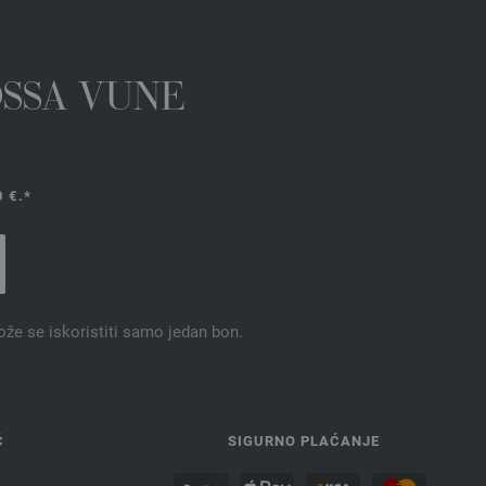
OSSA VUNE
 €.*
ože se iskoristiti samo jedan bon.
Ć
SIGURNO PLAĆANJE