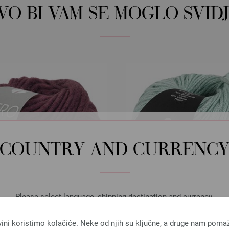
OVO BI VAM SE MOGLO SVIDJ
COUNTRY AND CURRENC
Please select language, shipping destination and currency.
LANGUAGE
vini koristimo kolačiće. Neke od njih su ključne, a druge nam poma
Lana Grossa
Lana Grossa