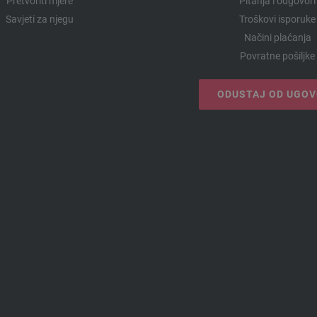
Pretvoriti mjere
Pitanja i odgovori
Savjeti za njegu
Troškovi isporuke
Načini plaćanja
Povratne pošiljke
ODUSTAJ OD UGO