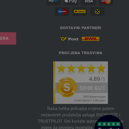
DOSTAVNI PARTNERI
VORA
PROCJENA TRGOVINA
Naša tvrtka prikuplja ocjene putem
nezavisnih pružatelja usluga SHOPVOTE i
TRUSTPILOT. Oni koriste automatske i ručne
mjere za provjeru recenzija. Informacije o