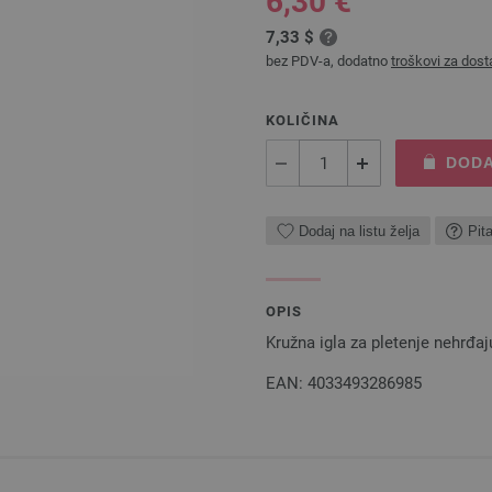
6,30 €
7,33 $
bez PDV-a, dodatno
troškovi za dost
KOLIČINA
DODA
Dodaj na listu želja
Pit
OPIS
Kružna igla za pletenje nehrđ
EAN: 4033493286985