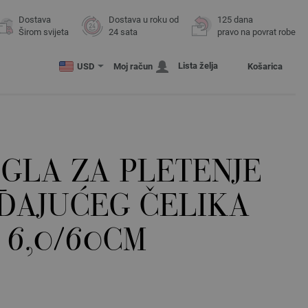
Dostava
Dostava u roku od
125 dana
Širom svijeta
24 sata
pravo na povrat robe
Lista želja
USD
Moj račun
Košarica
GLA ZA PLETENJE
ĐAJUĆEG ČELIKA
 6,0/60CM