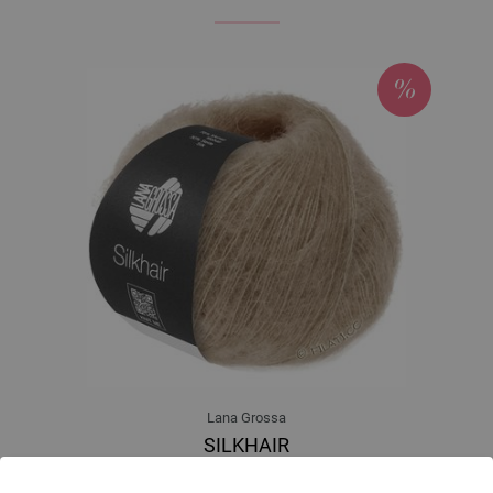
Lana Grossa
SILKHAIR
70 % Mohair, 30 % Svila