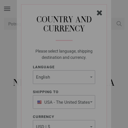
COUNTRY AND
CURRENCY
USD
Moj račun
Please select language, shipping
LANA GROSSA
destination and currency.
KRUŽNA IGLA ZA
LANGUAGE
PLETENJE OD
NEHRĐAJUĆEG ČELIKA
VELIČINE 5,5/80CM
SHIPPING TO
USA - The United States
of America
CURRENCY