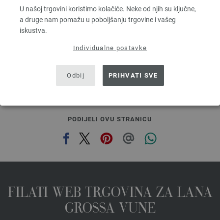
Dužina: otprilike 210 m / 25 g
U našoj trgovini koristimo kolačiće. Neke od njih su ključne,
Većina igle: 4,5 - 5
a druge nam pomažu u poboljšanju trgovine i vašeg
6,64 € - 8,36 €
iskustva.
7,73 $ - 9,73 $
bez PDV-a, dodatno troškovi za dostavu, Osnovna cijena:
265,60 € - 334,40 €
/ kg
Individualne postavke
prev
next
Odbij
PRIHVATI SVE
PODIJELI OVU STRANICU
FILATI WEB TRGOVINA ZA LANA
GROSSA VUNE