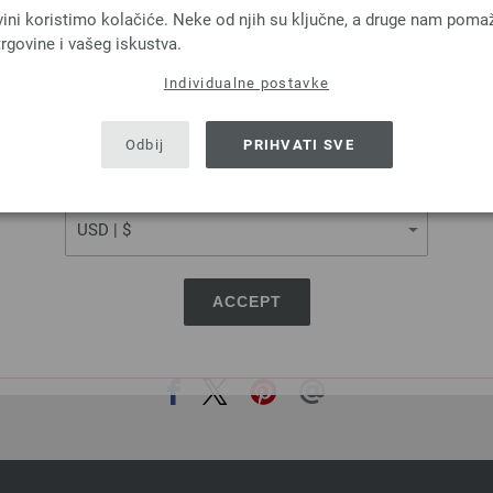
SILKHAIR
LINARTE
vini koristimo kolačiće. Neke od njih su ključne, a druge nam poma
 % Mohair, 30 % Svila
30 % Pamuk, 20 % Posteljina, 40 
rgovine i vašeg iskustva.
a: otprilike 210 m / 25 g
Poliamid
Individualne postavke
Većina igle: 4,5 - 5
Dužina: otprilike 125 m 
SHIPPING TO
6,64 € - 8,36 €
Većina igle: 4 - 4,5
7,73 $ - 9,73 $
USA - The United States of America
3,28 €
RRP:
4,16 €
Odbij
PRIHVATI SVE
troškovi za dostavu, Osnovna cijena:
265,60 €
3,82 $
RRP:
4,84 $
- 334,40 €
/ kg
bez PDV-a, dodatno troškovi za dostavu, Osn
CURRENCY
kg
ACCEPT
PODIJELI OVU STRANICU