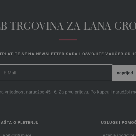
EB TRGOVINA ZA LANA GR
TPLATITE SE NA NEWSLETTER SADA I OSVOJITE VAUČER OD 10
na vrijednost narudžbe 45,- €. Za prvu prijavu. Po kupcu i narudžbi m
VAŠTA O PLETENJU
USLUGE I POMO
Pretvoriti mjere
Pitanja i odgovori