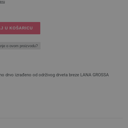
avu
J U KOŠARICU
anje o ovom proizvodu?
bojno drvo izrađeno od održivog drveta breze LANA GROSSA