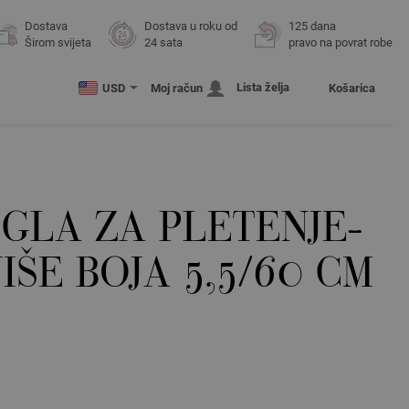
Dostava
Dostava u roku od
125 dana
Širom svijeta
24 sata
pravo na povrat robe
Lista želja
USD
Moj račun
Košarica
GLA ZA PLETENJE-
IŠE BOJA 5,5/60 CM