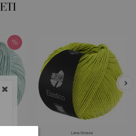
ETI
next
Y
Lana Grossa