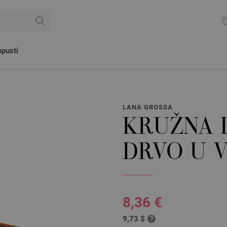
pusti
LANA GROSSA
KRUŽNA I
DRVO U V
8,36 €
9,73 $