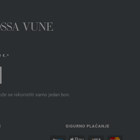
OSSA VUNE
 €.*
ože se iskoristiti samo jedan bon.
Ć
SIGURNO PLAĆANJE