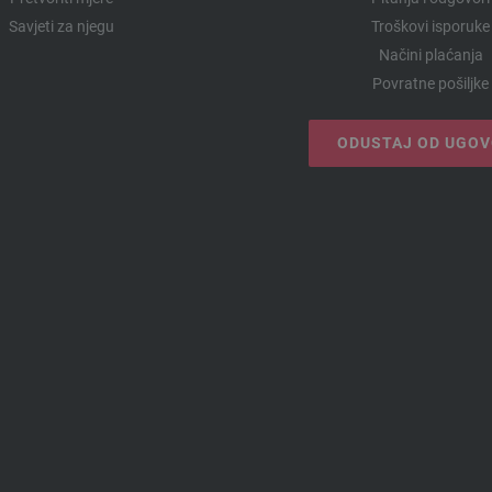
Savjeti za njegu
Troškovi isporuke
Načini plaćanja
Povratne pošiljke
ODUSTAJ OD UGO