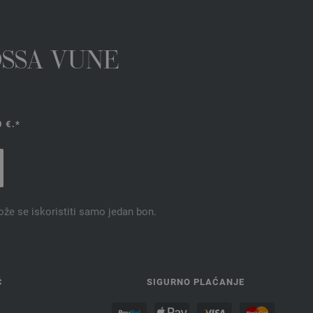
OSSA VUNE
 €.*
ože se iskoristiti samo jedan bon.
Ć
SIGURNO PLAĆANJE