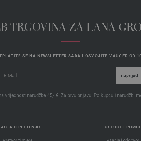
EB TRGOVINA ZA LANA GR
TPLATITE SE NA NEWSLETTER SADA I OSVOJITE VAUČER OD 10
na vrijednost narudžbe 45,- €. Za prvu prijavu. Po kupcu i narudžbi m
VAŠTA O PLETENJU
USLUGE I POMO
Pretvoriti mjere
Pitanja i odgovori