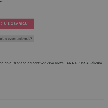
avu
J U KOŠARICU
anje o ovom proizvodu?
ojno drvo izrađeno od održivog drva breze LANA GROSSA veličina