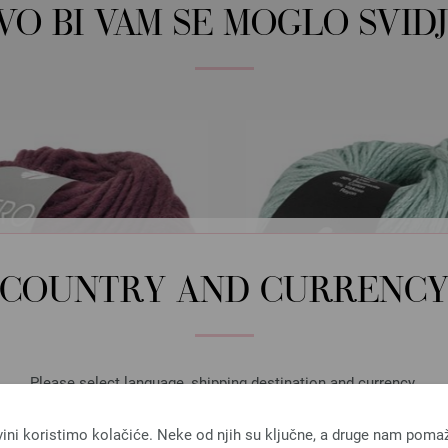
OVO BI VAM SE MOGLO SVIDJ
COUNTRY AND CURRENC
Please select language, shipping destination and currency.
LANGUAGE
vini koristimo kolačiće. Neke od njih su ključne, a druge nam poma
Lana Grossa
Lana Grossa