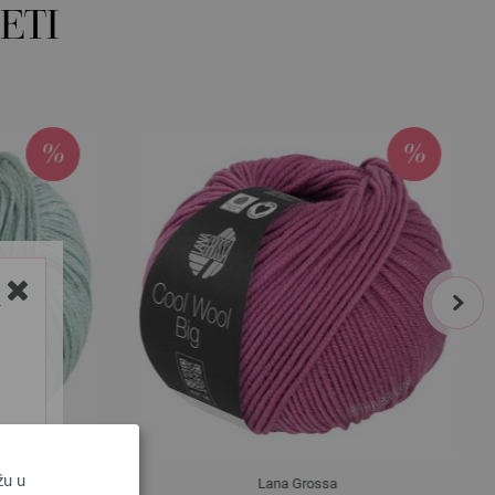
ETI
next
Y
žu u
Lana Grossa