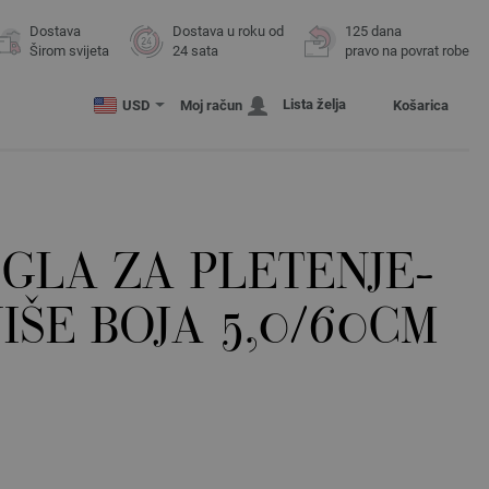
Dostava
Dostava u roku od
125 dana
Širom svijeta
24 sata
pravo na povrat robe
Lista želja
USD
Moj račun
Košarica
GLA ZA PLETENJE-
IŠE BOJA 5,0/60CM