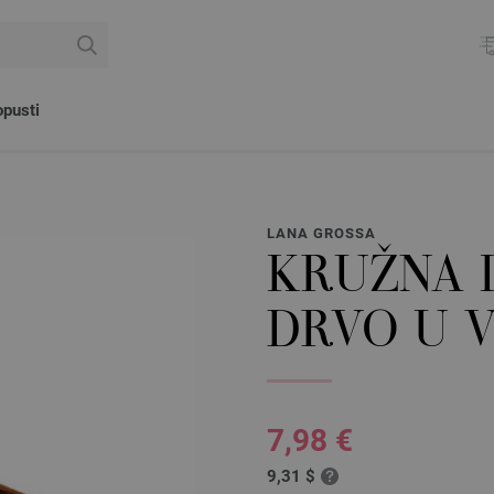
pusti
LANA GROSSA
KRUŽNA I
DRVO U V
7,98 €
9,31 $