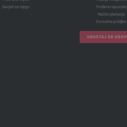
Savjeti za njegu
Troškovi isporuke
Načini plaćanja
Povratne pošiljke
ODUSTAJ OD UGO