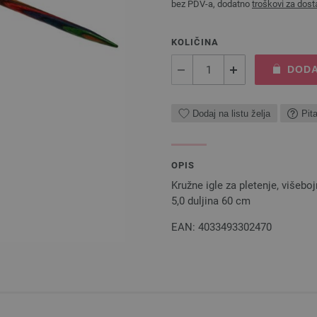
bez PDV-a, dodatno
troškovi za dost
KOLIČINA
DODA
Dodaj na listu želja
Pit
OPIS
Kružne igle za pletenje, višeb
5,0 duljina 60 cm
EAN: 4033493302470