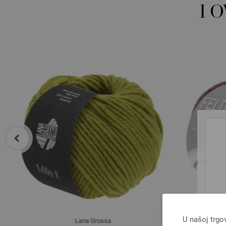
I 
prev
U našoj trgo
Lana Grossa