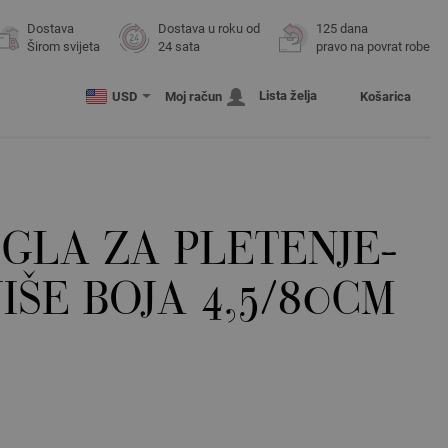
Dostava
Dostava u roku od
125 dana
Širom svijeta
24 sata
pravo na povrat robe
Lista želja
USD
Moj račun
Košarica
GLA ZA PLETENJE-
IŠE BOJA 4,5/80CM