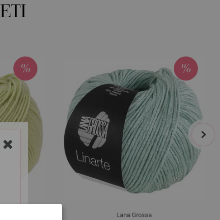
ETI
next
Y
Lana Grossa