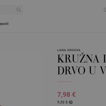
pusti
LANA GROSSA
KRUŽNA I
DRVO U V
7,98 €
9,32 $