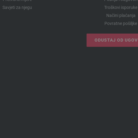
Savjeti za njegu
Troškovi isporuke
Načini plaćanja
Povratne pošiljke
ODUSTAJ OD UGO