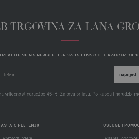
EB TRGOVINA ZA LANA GR
TPLATITE SE NA NEWSLETTER SADA I OSVOJITE VAUČER OD 10
na vrijednost narudžbe 45,- €. Za prvu prijavu. Po kupcu i narudžbi m
VAŠTA O PLETENJU
USLUGE I POMO
Pretvoriti mjere
Pitanja i odgovori