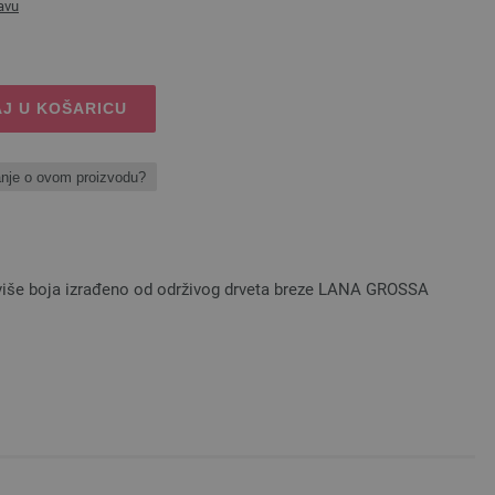
avu
J U KOŠARICU
anje o ovom proizvodu?
u više boja izrađeno od održivog drveta breze LANA GROSSA