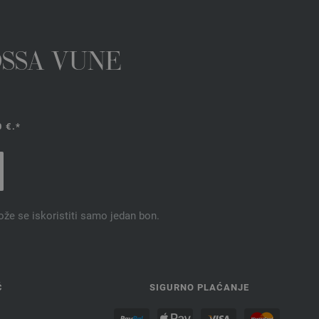
OSSA VUNE
 €.*
ože se iskoristiti samo jedan bon.
Ć
SIGURNO PLAĆANJE