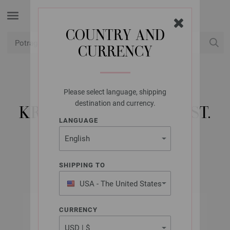
COUNTRY AND
CURRENCY
USD
Moj račun
Please select language, shipping
LANA GROSSA
destination and currency.
KRUŽNA IGLA JUMBO ST.
LANGUAGE
20,0/80CM
SHIPPING TO
USA - The United States
of America
CURRENCY