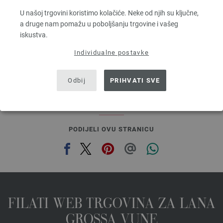
Dužina: otprilike 160 m / 50 g
U našoj trgovini koristimo kolačiće. Neke od njih su ključne,
Većina igle: 3 - 3,5
a druge nam pomažu u poboljšanju trgovine i vašeg
5,46 €
iskustva.
6,38 $
bez PDV-a, dodatno troškovi za dostavu, Osnovna cijena:
109,20 €
/ kg
Individualne postavke
prev
next
Odbij
PRIHVATI SVE
PODIJELI OVU STRANICU
FILATI WEB TRGOVINA ZA LANA
GROSSA VUNE