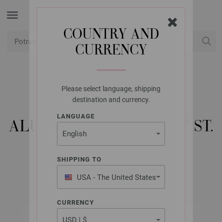
COUNTRY AND
CURRENCY
USD
Moj račun
Please select language, shipping
LANA GROSSA
destination and currency.
KRUŽNA IGLA
LANGUAGE
ALUMINIJSKA RAINBOW ST.
5,5/80CM
SHIPPING TO
USA - The United States
of America
CURRENCY