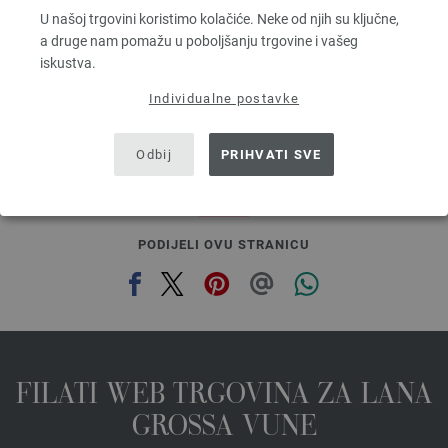
Dužina: otprilike 55 m / 50 g
U našoj trgovini koristimo kolačiće. Neke od njih su ključne,
Većina igle: 7 - 8
a druge nam pomažu u poboljšanju trgovine i vašeg
3,78 €
iskustva.
4,40 $
bez PDV-a, dodatno troškovi za dostavu, Osnovna cijena:
75,60 €
/ kg
Individualne postavke
prev
next
Odbij
PRIHVATI SVE
PODIJELI OVU STRANICU
FILATI WEB TRGOVINA ZA LANA
GROSSA VUNE