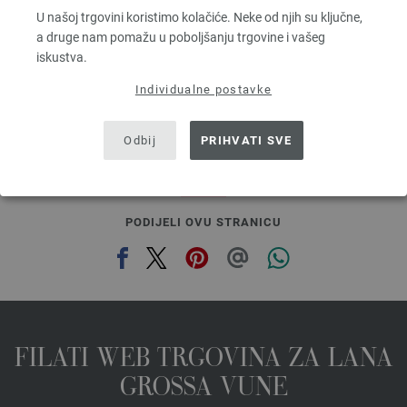
Dužina: otprilike 160 m / 50 g
U našoj trgovini koristimo kolačiće. Neke od njih su ključne,
Većina igle: 3,5 - 4,5
a druge nam pomažu u poboljšanju trgovine i vašeg
4,16 €
iskustva.
4,86 $
bez PDV-a, dodatno troškovi za dostavu, Osnovna cijena:
83,20 €
/ kg
Individualne postavke
prev
next
Odbij
PRIHVATI SVE
PODIJELI OVU STRANICU
FILATI WEB TRGOVINA ZA LANA
GROSSA VUNE