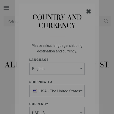
COUNTRY AND
CURRENCY
USD
Moj račun
Please select language, shipping
LANA GROSSA
destination and currency.
KRUŽNA IGLA
LANGUAGE
ALUMINIJSKA RAINBOW ST.
4,0/40 CM
SHIPPING TO
USA - The United States
of America
CURRENCY