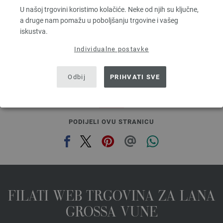
Dužina: otprilike 55 m / 50 g
U našoj trgovini koristimo kolačiće. Neke od njih su ključne,
Većina igle: 6 - 7
a druge nam pomažu u poboljšanju trgovine i vašeg
2,48 €
RRP:
5,00 €
iskustva.
2,89 $
RRP:
5,82 $
bez PDV-a, dodatno troškovi za dostavu, Osnovna cijena:
49,60 €
/ kg
Individualne postavke
prev
next
Odbij
PRIHVATI SVE
PODIJELI OVU STRANICU
FILATI WEB TRGOVINA ZA LANA
GROSSA VUNE