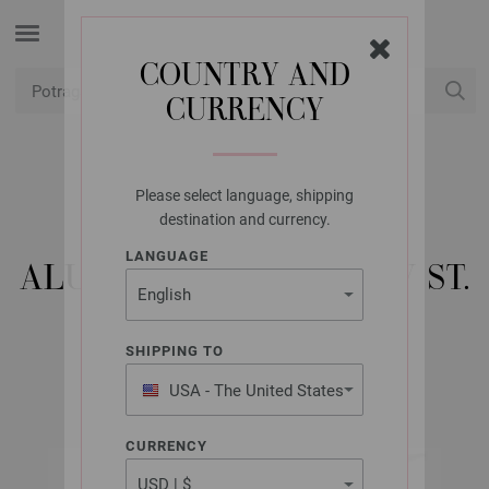
COUNTRY AND
CURRENCY
USD
Moj račun
Please select language, shipping
LANA GROSSA
destination and currency.
KRUŽNA IGLA
LANGUAGE
ALUMINIJSKA RAINBOW ST.
3,0/25 CM
SHIPPING TO
USA - The United States
of America
CURRENCY