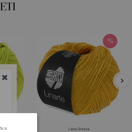
ETI
next
Y
žu u
Lana Grossa