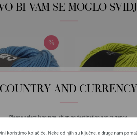
OVO BI VAM SE MOGLO SVIDJ
COUNTRY AND CURRENC
Please select language, shipping destination and currency.
LANGUAGE
vini koristimo kolačiće. Neke od njih su ključne, a druge nam poma
Lana Grossa
Lana Grossa