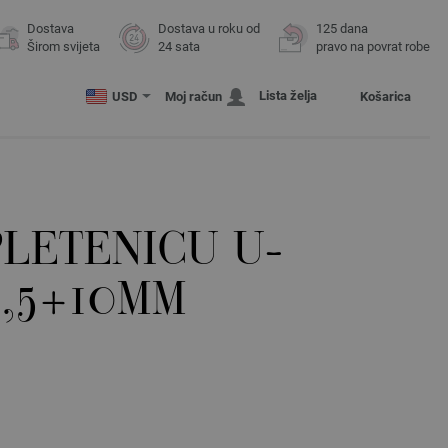
Dostava
Dostava u roku od
125 dana
Širom svijeta
24 sata
pravo na povrat robe
Lista želja
USD
Moj račun
Košarica
PLETENICU U-
6,5+10MM