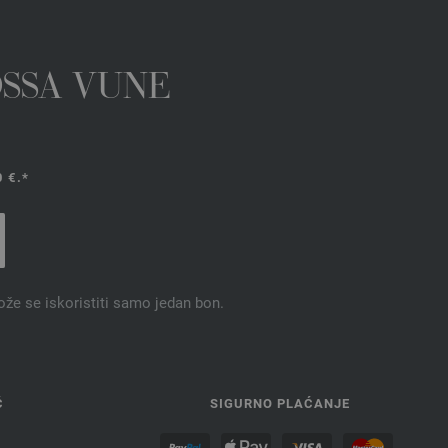
OSSA VUNE
 €.*
ože se iskoristiti samo jedan bon.
Ć
SIGURNO PLAĆANJE