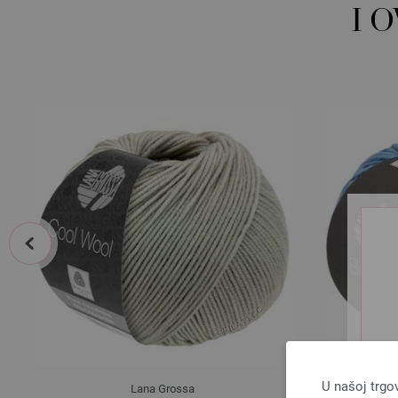
I 
prev
U našoj trgo
Lana Grossa