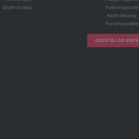
Savjeti za njegu
Troškovi isporuke
Načini plaćanja
Povratne pošiljke
ODUSTAJ OD UGO