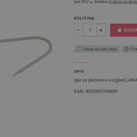
bez PDV-a, dodatno
troškovi za dost
KOLIČINA
DODA
Dodaj na listu želja
Pit
OPIS
Igle za pletenicu U-izgled LA
EAN: 4033493184809