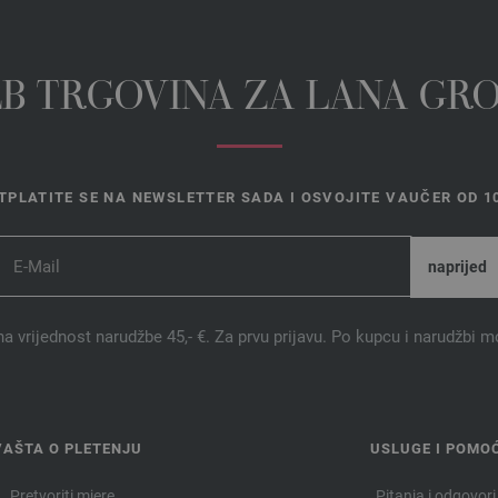
EB TRGOVINA ZA LANA GR
TPLATITE SE NA NEWSLETTER SADA I OSVOJITE VAUČER OD 10
na vrijednost narudžbe 45,- €. Za prvu prijavu. Po kupcu i narudžbi m
VAŠTA O PLETENJU
USLUGE I POMO
Pretvoriti mjere
Pitanja i odgovori