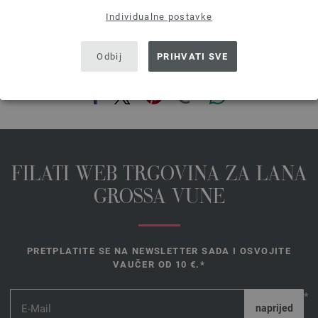
Individualne postavke
Odbij
PRIHVATI SVE
PODIJELI OVU STRANICU
FILATI WEB TRGOVINA ZA LANA
GROSSA VUNE
PRETPLATITE SE NA NEWSLETTER SADA I OSVOJITE
VAUČER OD 10 €.*
*