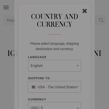
COUNTRY AND
CURRENCY
USD
Moj račun
Please select language, shipping
LANA GROSSA
destination and currency.
IGLA ZA PLETENJE JAKNI
LANGUAGE
PLASTIKA 9,0
SHIPPING TO
USA - The United States
of America
CURRENCY