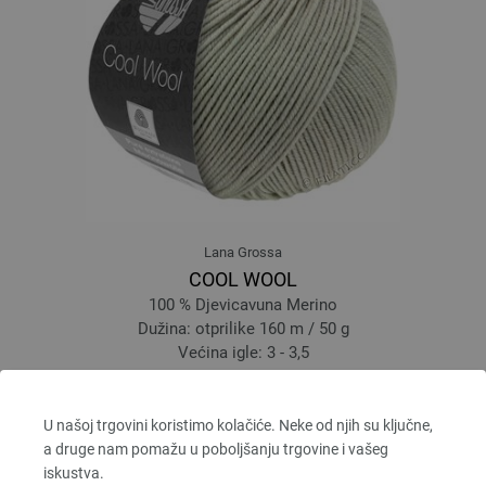
Lana Grossa
COOL WOOL
100 % Djevicavuna Merino
Dužina: otprilike 160 m / 50 g
Većina igle: 3 - 3,5
5,46 €
6,38 $
bez PDV-a, dodatno troškovi za dostavu, Osnovna cijena:
109,20 €
/ kg
U našoj trgovini koristimo kolačiće. Neke od njih su ključne,
a druge nam pomažu u poboljšanju trgovine i vašeg
prev
next
iskustva.