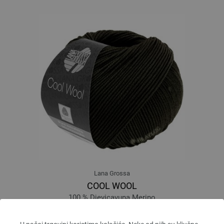
Lana Grossa
COOL WOOL
100 % Djevicavuna Merino
Dužina: otprilike 160 m / 50 g
Većina igle: 3 - 3,5