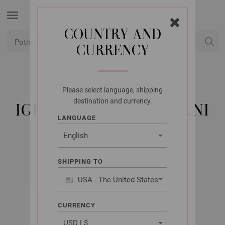
COUNTRY AND
CURRENCY
USD
Moj račun
Please select language, shipping
LANA GROSSA
destination and currency.
IGLA ZA PLETENJE JAKNI
LANGUAGE
BAMBUS 9,0
SHIPPING TO
USA - The United States
of America
CURRENCY