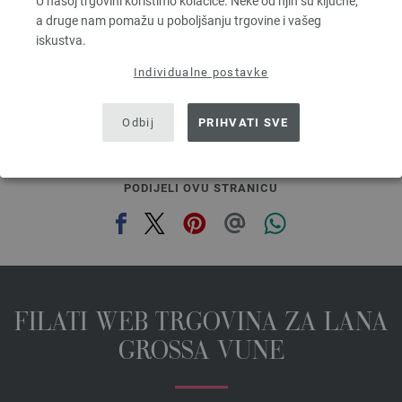
U našoj trgovini koristimo kolačiće. Neke od njih su ključne,
5,46 €
a druge nam pomažu u poboljšanju trgovine i vašeg
6,38 $
iskustva.
bez PDV-a, dodatno troškovi za dostavu, Osnovna cijena:
109,20 €
/ kg
Individualne postavke
prev
next
Odbij
PRIHVATI SVE
PODIJELI OVU STRANICU
FILATI WEB TRGOVINA ZA LANA
GROSSA VUNE