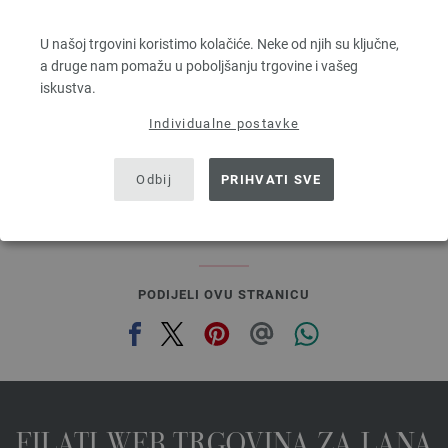
FELTRO
100 % Djevicavuna
U našoj trgovini koristimo kolačiće. Neke od njih su ključne,
Dužina: otprilike 50 m / 50 g
a druge nam pomažu u poboljšanju trgovine i vašeg
Većina igle: 8
iskustva.
2,94 €
3,43 $
Individualne postavke
bez PDV-a, dodatno troškovi za dostavu, Osnovna cijena:
58,80 €
/ kg
prev
next
Odbij
PRIHVATI SVE
PODIJELI OVU STRANICU
FILATI WEB TRGOVINA ZA LANA