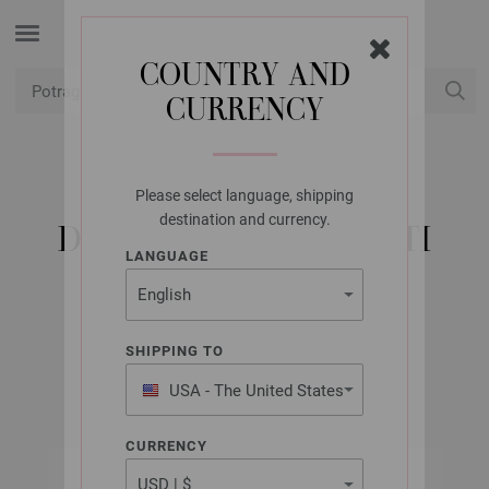
COUNTRY AND
CURRENCY
USD
Moj račun
Please select language, shipping
LANA GROSSA
destination and currency.
DVOSTRUKI IGLIČASTI
LANGUAGE
DRVENI SIGNAL ST.
8,0/20CM
SHIPPING TO
USA - The United States
of America
CURRENCY