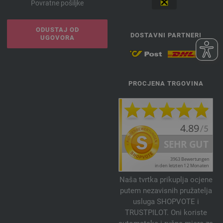
Povratne pošiljke
ODUSTAJ OD
DOSTAVNI PARTNERI
UGOVORA
PROCJENA TRGOVINA
Naša tvrtka prikuplja ocjene
putem nezavisnih pružatelja
usluga SHOPVOTE i
TRUSTPILOT. Oni koriste