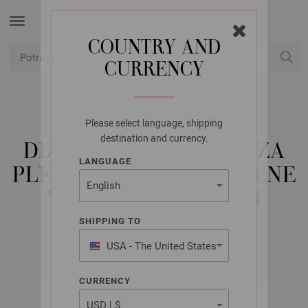
COUNTRY AND
CURRENCY
USD
Moj račun
Please select language, shipping
LANA GROSSA
destination and currency.
DIZAJN KRUŽNE IGLE ZA
LANGUAGE
PLETENJE-DRVO SIGNALNE
VELIČINE 5,5/120CM
SHIPPING TO
USA - The United States
of America
CURRENCY