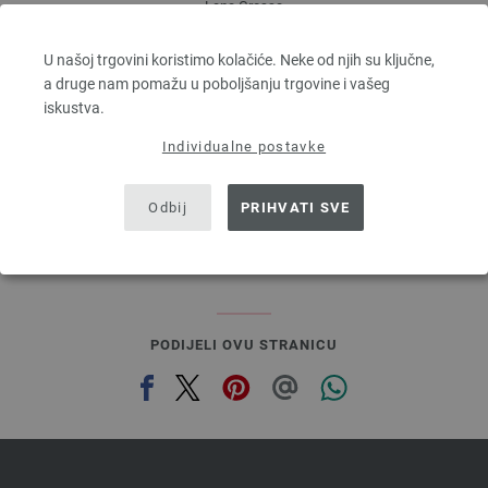
Lana Grossa
SILKHAIR
70 % Mohair, 30 % Svila
U našoj trgovini koristimo kolačiće. Neke od njih su ključne,
Dužina: otprilike 210 m / 25 g
a druge nam pomažu u poboljšanju trgovine i vašeg
Većina igle: 4,5 - 5
iskustva.
8,36 €
Individualne postavke
9,76 $
bez PDV-a, dodatno troškovi za dostavu, Osnovna cijena:
334,40 €
/ kg
prev
next
Odbij
PRIHVATI SVE
PODIJELI OVU STRANICU