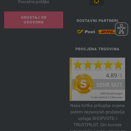
Povratne pošiljke
ODUSTAJ OD
DOSTAVNI PARTNERI
UGOVORA
PROCJENA TRGOVINA
Naša tvrtka prikuplja ocjene
putem nezavisnih pružatelja
usluga SHOPVOTE i
TRUSTPILOT. Oni koriste