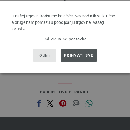
Lana Grossa
COOL WOOL
100 % Djevicavuna Merino
U našoj trgovini koristimo kolačiće. Neke od njih su ključne,
Dužina: otprilike 160 m / 50 g
a druge nam pomažu u poboljšanju trgovine i vašeg
Većina igle: 3 - 3,5
iskustva.
5,46 €
Individualne postavke
6,38 $
bez PDV-a, dodatno troškovi za dostavu, Osnovna cijena:
109,20 €
/ kg
prev
next
Odbij
PRIHVATI SVE
PODIJELI OVU STRANICU