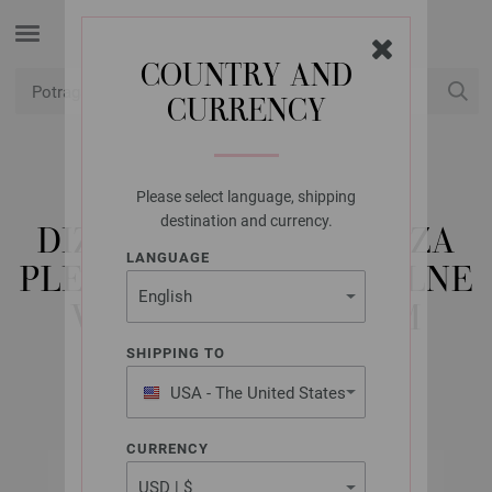
COUNTRY AND
CURRENCY
USD
Moj račun
Please select language, shipping
LANA GROSSA
destination and currency.
DIZAJN KRUŽNE IGLE ZA
LANGUAGE
PLETENJE-DRVO SIGNALNE
VELIČINE 3,0/100CM
SHIPPING TO
USA - The United States
of America
CURRENCY