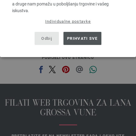
3,83 $
RRP:
5,84 $
a druge nam pomažu u poboljšanju trgovine i vašeg
bez PDV-a, dodatno troškovi za dostavu, Osnovna cijena:
65,60 €
/ kg
iskustva.
prev
next
Individualne postavke
Odbij
PRIHVATI SVE
PODIJELI OVU STRANICU
FILATI WEB TRGOVINA ZA LANA
GROSSA VUNE
PRETPLATITE SE NA NEWSLETTER SADA I OSVOJITE