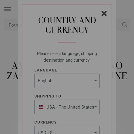
COUNTRY AND
CURRENCY
USD
Moj račun
Please select language, shipping
LANA GROSSA
destination and currency.
AYURVEDA DVOSTRUKO
LANGUAGE
ZAŠILJENE IGLE VELIČINE
4,0/20CM
SHIPPING TO
USA - The United States
of America
CURRENCY