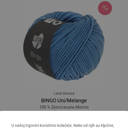
Lana Grossa
BINGO Uni/Melange
100 % Djevicavuna Merino
Dužina: otprilike 80 m / 50 g
Većina igle: 4,5 - 5,5
U našoj trgovini koristimo kolačiće. Neke od njih su ključne,
3,28 €
RRP:
5,00 €