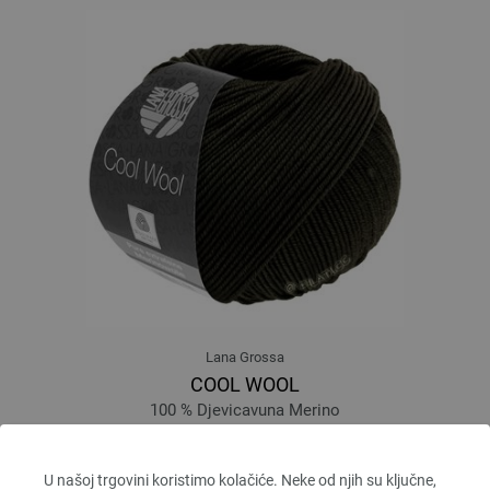
Lana Grossa
COOL WOOL
100 % Djevicavuna Merino
Dužina: otprilike 160 m / 50 g
Većina igle: 3 - 3,5
U našoj trgovini koristimo kolačiće. Neke od njih su ključne,
5,46 €