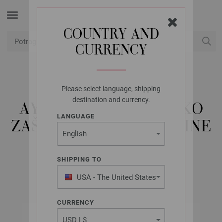
COUNTRY AND
CURRENCY
USD
Moj račun
Please select language, shipping
LANA GROSSA
destination and currency.
AYURVEDA DVOSTRUKO
LANGUAGE
ZAŠILJENE IGLE VELIČINE
4,0/15CM
SHIPPING TO
USA - The United States
of America
CURRENCY