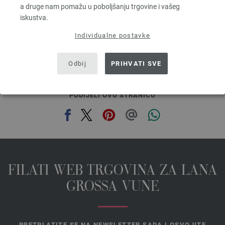
6,38 $
a druge nam pomažu u poboljšanju trgovine i vašeg
bez PDV-a, dodatno troškovi za dostavu, Osnovna cijena:
109,20 €
/ kg
iskustva.
prev
next
Individualne postavke
Odbij
PRIHVATI SVE
PODIJELI OVU STRANICU
FILATI WEB TRGOVINA ZA LANA
GROSSA VUNE
PRETPLATITE SE NA NEWSLETTER SADA I OSVOJITE