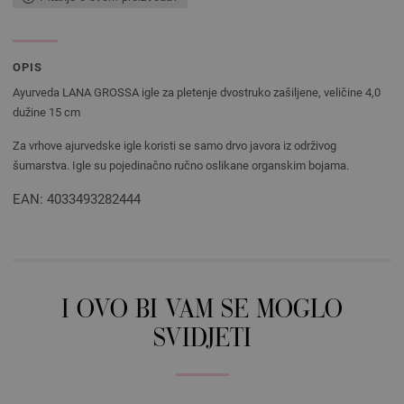
OPIS
Ayurveda LANA GROSSA igle za pletenje dvostruko zašiljene, veličine 4,0
dužine 15 cm
Za vrhove ajurvedske igle koristi se samo drvo javora iz održivog
šumarstva. Igle su pojedinačno ručno oslikane organskim bojama.
EAN: 4033493282444
I OVO BI VAM SE MOGLO
SVIDJETI