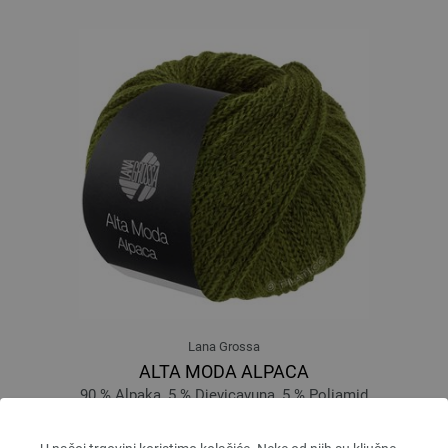
Lana Grossa
ALTA MODA ALPACA
90 % Alpaka, 5 % Djevicavuna, 5 % Poliamid
Dužina: otprilike 140 m / 50 g
Većina igle: 5 - 6