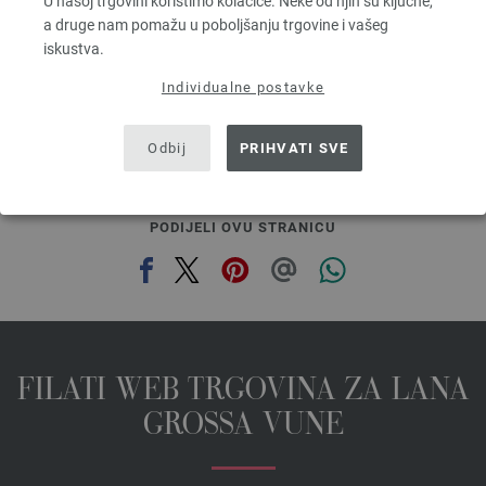
U našoj trgovini koristimo kolačiće. Neke od njih su ključne,
6,68 €
a druge nam pomažu u poboljšanju trgovine i vašeg
7,80 $
iskustva.
bez PDV-a, dodatno troškovi za dostavu, Osnovna cijena:
133,60 €
/ kg
Individualne postavke
prev
next
Odbij
PRIHVATI SVE
PODIJELI OVU STRANICU
FILATI WEB TRGOVINA ZA LANA
GROSSA VUNE