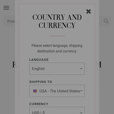
COUNTRY AND
CURRENCY
USD
Moj račun
Please select language, shipping
LANA GROSSA
destination and currency.
5 IGALA ALUMINIJ
LANGUAGE
RAINBOW ST. 5,0/20CM
SHIPPING TO
USA - The United States
of America
CURRENCY