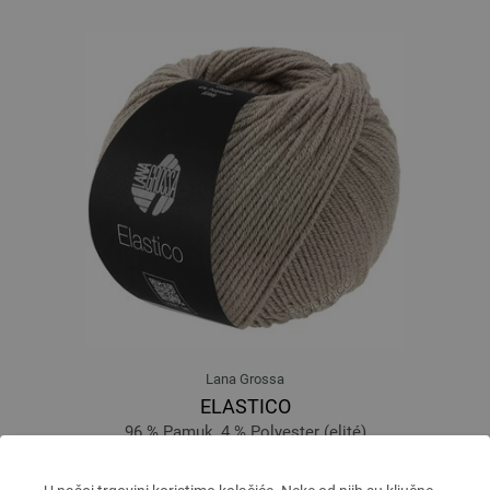
Lana Grossa
ELASTICO
96 % Pamuk, 4 % Polyester (elité)
Dužina: otprilike 160 m / 50 g
Većina igle: 3,5 - 4,5