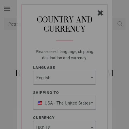
COUNTRY AND
CURRENCY
USD
Moj račun
Please select language, shipping
LANA GROSSA
destination and currency.
5 IGALA ALUMINIJ
LANGUAGE
RAINBOW ST. 4,0/15CM
SHIPPING TO
USA - The United States
of America
CURRENCY