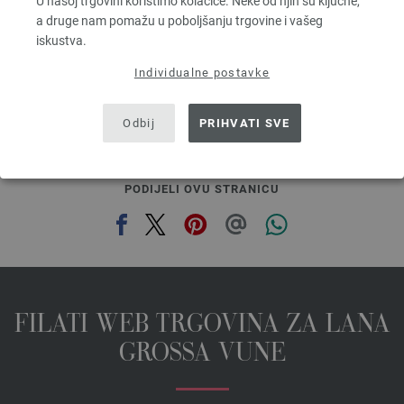
U našoj trgovini koristimo kolačiće. Neke od njih su ključne,
4,16 €
a druge nam pomažu u poboljšanju trgovine i vašeg
4,84 $
iskustva.
bez PDV-a, dodatno troškovi za dostavu, Osnovna cijena:
83,20 €
/ kg
Individualne postavke
prev
next
Odbij
PRIHVATI SVE
PODIJELI OVU STRANICU
FILATI WEB TRGOVINA ZA LANA
GROSSA VUNE