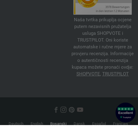
Naša tvrtka prikuplja ocjene
putem nezavisnih pružatelja
usluga SHOPVOTE i
TRUSTPILOT. Oni koriste
automatske i ručne mjere za
provjeru recenzija. Informacije
o autentičnosti recenzija
kupaca možete pronaći ovdje:
SHOPVOTE
,
TRUSTPILOT
Deutsch
English
Bosanski
Dansk
Español
Français
Hrvatski
Italiano
Nederlands
Norsk
Русский
Srpski