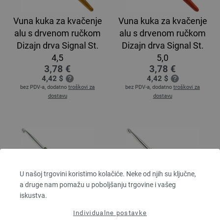
Vuna kuka za kvačenje
Vuna kuka za kvačenje
alu s drvenom ručkom
alu s drvenom ručkom
Dizajn drva Signal St.
Dizajn drva Signal St.
4,5
5,0
3,78 €
3,78 €
4,42 $
4,42 $
bez PDV-a, dodatno
troškovi za
bez PDV-a, dodatno
troškovi za
dostavu
dostavu
U našoj trgovini koristimo kolačiće. Neke od njih su ključne,
a druge nam pomažu u poboljšanju trgovine i vašeg
iskustva.
Vuna kuka za kvačenje
Vuna kuka za kvačenje
Individualne postavke