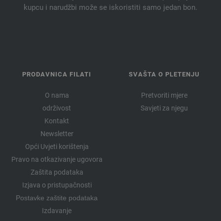
kupcu i narudžbi može se iskoristiti samo jedan bon.
PRODAVNICA FILATI
SVAŠTA O PLETENJU
O nama
Pretvoriti mjere
održivost
Savjeti za njegu
Kontakt
Newsletter
Opći Uvjeti korištenja
Pravo na otkazivanje ugovora
Zaštita podataka
Izjava o pristupačnosti
Postavke zaštite podataka
Izdavanje