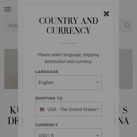
COUNTRY AND
CURRENCY
USD
Moj račun
Please select language, shipping
destination and currency.
LANGUAGE
LANA GROSSA IGLE |
SHIPPING TO
KUKIČANJE IGLICE | ALU S
USA - The United States
of America
DRVENIM DRŠKOM DIZAJNA
CURRENCY
SIGNALA DRVETA