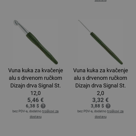
Vuna kuka za kvačenje
Vuna kuka za kvačenje
alu s drvenom ručkom
alu s drvenom ručkom
Dizajn drva Signal St.
Dizajn drva Signal St.
12,0
2,0
5,46 €
3,32 €
6,38 $
3,88 $
bez PDV-a, dodatno
troškovi za
bez PDV-a, dodatno
troškovi za
dostavu
dostavu