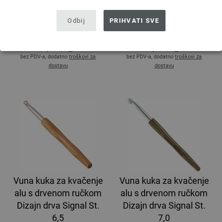
alu s drvenom ručkom
alu s drvenom ručkom
Dizajn drva Signal St.
Dizajn drva Signal St.
Odbij
PRIHVATI SVE
5,5
6,0
3,78 €
3,78 €
4,42 $
4,42 $
bez PDV-a, dodatno
troškovi za
bez PDV-a, dodatno
troškovi za
dostavu
dostavu
Vuna kuka za kvačenje
Vuna kuka za kvačenje
alu s drvenom ručkom
alu s drvenom ručkom
Dizajn drva Signal St.
Dizajn drva Signal St.
6,5
7,0