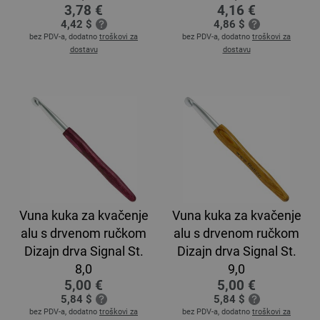
3,78 €
4,16 €
4,42 $
4,86 $
bez PDV-a, dodatno
troškovi za
bez PDV-a, dodatno
troškovi za
dostavu
dostavu
Vuna kuka za kvačenje
Vuna kuka za kvačenje
alu s drvenom ručkom
alu s drvenom ručkom
Dizajn drva Signal St.
Dizajn drva Signal St.
8,0
9,0
5,00 €
5,00 €
5,84 $
5,84 $
bez PDV-a, dodatno
troškovi za
bez PDV-a, dodatno
troškovi za