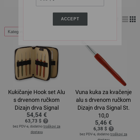
ACCEPT
Izgled:
Kategorije
Kukičanje Hook set Alu
Vuna kuka za kvačenje
s drvenom ručkom
alu s drvenom ručkom
Dizajn drva Signal
Dizajn drva Signal St.
54,54 €
10,0
63,73 $
5,46 €
bez PDV-a, dodatno
troškovi za
6,38 $
dostavu
bez PDV-a, dodatno
troškovi za
dostavu