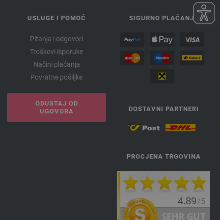
USLUGE I POMOĆ
SIGURNO PLAĆANJE
Pitanja i odgovori
Troškovi isporuke
Načini plaćanja
Povratne pošiljke
ODUSTAJ OD
DOSTAVNI PARTNERI
UGOVORA
PROCJENA TRGOVINA