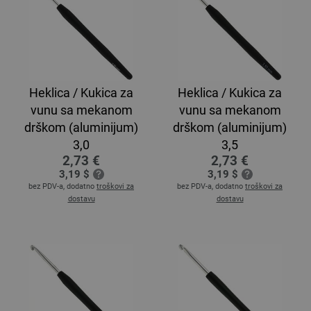
Heklica / Kukica za
Heklica / Kukica za
vunu sa mekanom
vunu sa mekanom
drškom (aluminijum)
drškom (aluminijum)
3,0
3,5
2,73 €
2,73 €
3,19 $
3,19 $
bez PDV-a, dodatno
troškovi za
bez PDV-a, dodatno
troškovi za
dostavu
dostavu