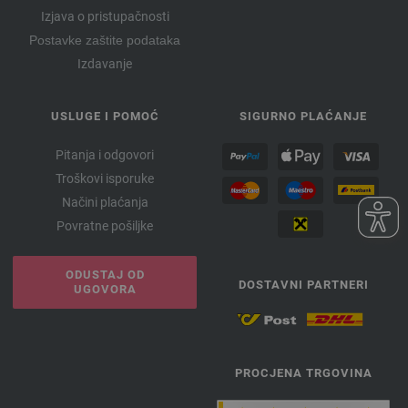
Izjava o pristupačnosti
Postavke zaštite podataka
Izdavanje
USLUGE I POMOĆ
SIGURNO PLAĆANJE
Pitanja i odgovori
Troškovi isporuke
Načini plaćanja
Povratne pošiljke
ODUSTAJ OD
DOSTAVNI PARTNERI
UGOVORA
PROCJENA TRGOVINA