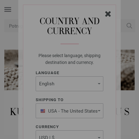
COUNTRY AND
CURRENCY
USD
Moj račun
Please select language, shipping
destination and currency.
LANGUAGE
LANA GROSSA IGLE |
SHIPPING TO
KUKIČANJE IGLICE | ALU S
USA - The United States
of America
MEKIM RUČKOM
CURRENCY