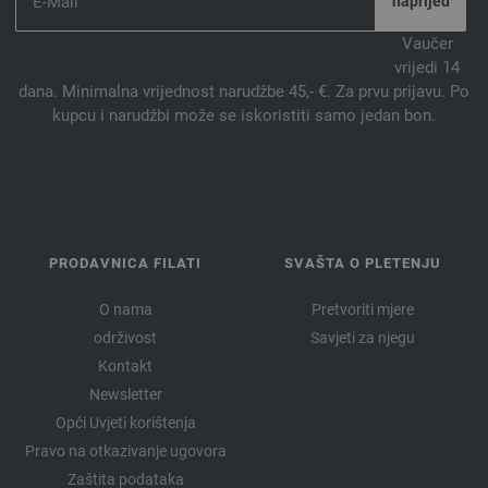
Vaučer
vrijedi 14
dana. Minimalna vrijednost narudžbe 45,- €. Za prvu prijavu. Po
kupcu i narudžbi može se iskoristiti samo jedan bon.
PRODAVNICA FILATI
SVAŠTA O PLETENJU
O nama
Pretvoriti mjere
održivost
Savjeti za njegu
Kontakt
Newsletter
Opći Uvjeti korištenja
Pravo na otkazivanje ugovora
Zaštita podataka