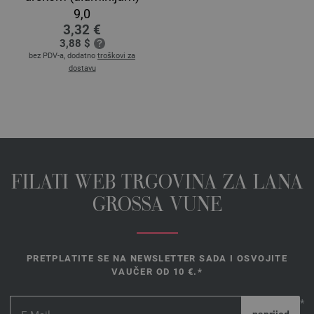
9,0
3,32 €
3,88 $
bez PDV-a, dodatno
troškovi za
dostavu
FILATI WEB TRGOVINA ZA LANA
GROSSA VUNE
PRETPLATITE SE NA NEWSLETTER SADA I OSVOJITE
VAUČER OD 10 €.*
*