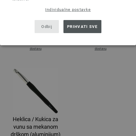
Heklica / Kukica za
Heklica / Kukica za
vunu sa mekanom
vunu sa mekanom
Individualne postavke
drškom (aluminijum)
drškom (aluminijum)
5,0
6,0
Odbij
PRIHVATI SVE
2,73 €
2,73 €
3,19 $
3,19 $
bez PDV-a, dodatno
troškovi za
bez PDV-a, dodatno
troškovi za
dostavu
dostavu
Heklica / Kukica za
vunu sa mekanom
drškom (aluminijum)