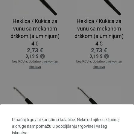
Heklica / Kukica za
Heklica / Kukica za
vunu sa mekanom
vunu sa mekanom
drškom (aluminijum)
drškom (aluminijum)
4,0
4,5
2,73 €
2,73 €
3,19 $
3,19 $
bez PDV-a, dodatno
troškovi za
bez PDV-a, dodatno
troškovi za
dostavu
dostavu
U našoj trgovini koristimo kolačiće. Neke od njih su ključne,
a druge nam pomažu u poboljšanju trgovine i vašeg
iskustva.