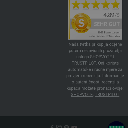
Naša tvrtka prikuplja ocjene
putem nezavisnih pružatelja
usluga SHOPVOTE i
TRUSTPILOT. Oni koriste
automatske i ručne mjere za
provjeru recenzija. Informacije
o autentičnosti recenzija
kupaca možete pronaći ovdje:
SHOPVOTE
,
TRUSTPILOT