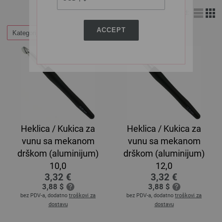
Izgled:
ACCEPT
Kategorije
Heklica / Kukica za
Heklica / Kukica za
vunu sa mekanom
vunu sa mekanom
drškom (aluminijum)
drškom (aluminijum)
10,0
12,0
3,32 €
3,32 €
3,88 $
3,88 $
bez PDV-a, dodatno
troškovi za
bez PDV-a, dodatno
troškovi za
dostavu
dostavu