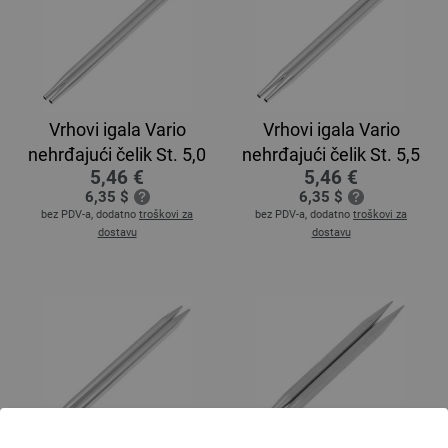
Vrhovi igala Vario
Vrhovi igala Vario
nehrđajući čelik St. 5,0
nehrđajući čelik St. 5,5
5,46 €
5,46 €
6,35 $
6,35 $
bez PDV-a, dodatno
troškovi za
bez PDV-a, dodatno
troškovi za
dostavu
dostavu