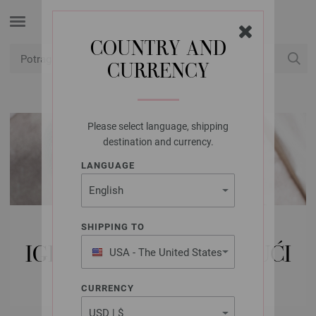
COUNTRY AND
CURRENCY
USD
Moj račun
Please select language, shipping
destination and currency.
LANGUAGE
LANA GROSSA IGLE |
SHIPPING TO
IGLATAČKA | NEHRĐAJUĆI
USA - The United States
of America
ČELIK
CURRENCY