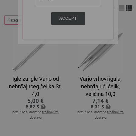
Izgled:
ACCEPT
Kategorije
Igle za igle Vario od
Vario vrhovi igala,
nehrđajućeg čelika St.
nehrđajući čelik,
4,0
veličina 10,0
5,00 €
7,14 €
5,82 $
8,31 $
bez PDV-a, dodatno
troškovi za
bez PDV-a, dodatno
troškovi za
dostavu
dostavu