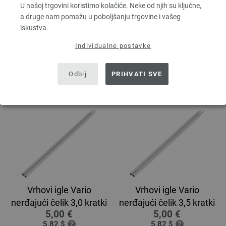
U našoj trgovini koristimo kolačiće. Neke od njih su ključne,
Vrhovi igala Vario od
Vrhovi igala Vario od
a druge nam pomažu u poboljšanju trgovine i vašeg
nehrđajućeg čelika
nehrđajućeg čelika
iskustva.
veličina 6,0
veličina 6,5
5,46 €
5,84 €
Individualne postavke
6,35 $
6,80 $
bez PDV-a, dodatno
troškovi za
bez PDV-a, dodatno
troškovi za
dostavu
dostavu
Odbij
PRIHVATI SVE
Vrhovi igle Vario
Vrhovi igle Vario
nerđajući čelik 3,0 kratki
nerđajući čelik 3,5 kratki
5,00 €
5,00 €
5,82 $
5,82 $