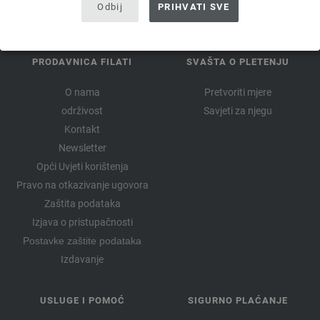
Odbij
PRIHVATI SVE
PRODAVNICA FILATI
SVAŠTA O PLETENJU
O nama
Pretvoriti mjere
održivost
Savjeti za njegu
Kontakt
Newsletter
Opći Uvjeti korištenja
Pravo na otkazivanje ugovora
Zaštita podataka
Izjava o pristupačnosti
Postavke zaštite podataka
Izdavanje
USLUGE I POMOĆ
SIGURNO PLAĆANJE