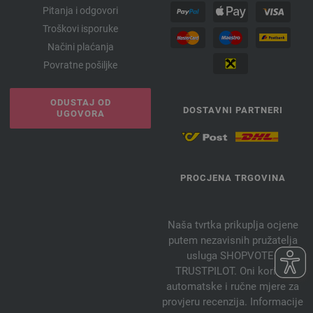
Pitanja i odgovori
Troškovi isporuke
Načini plaćanja
Povratne pošiljke
ODUSTAJ OD
DOSTAVNI PARTNERI
UGOVORA
PROCJENA TRGOVINA
Naša tvrtka prikuplja ocjene
putem nezavisnih pružatelja
usluga SHOPVOTE i
TRUSTPILOT. Oni koriste
automatske i ručne mjere za
provjeru recenzija. Informacije