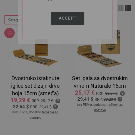
Izgled:
ACCEPT
Kategorije
Dvostruko istaknute
Set igala sa dvostrukim
iglice set dizajn-drvo
vrhom Naturale 15cm
25,17 €
boja 15cm (smeđa)
RRP:
33,57 €
29,41 $
19,29 €
RRP:
39,23 $
RRP:
25,17 €
bez PDV-a, dodatno
troškovi za
22,54 $
RRP:
29,41 $
dostavu
bez PDV-a, dodatno
troškovi za
dostavu