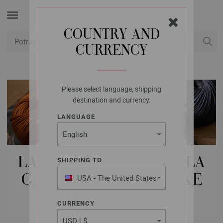
COUNTRY AND
CURRENCY
USD
Moj račun
Please select language, shipping
destination and currency.
LANGUAGE
LANA GROSSA IGLE | IGLA
SHIPPING TO
GARNITURE | DVOKRAKE
USA - The United States
of America
IGLE
CURRENCY