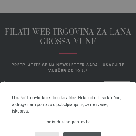
FILATI WEB TRGOVINA ZA LANA
GROSSA VUNE
PRETPLATITE SE NA NEWSLETTER SADA I OSVOJITE
VAUČER OD 10 €.*
*
U našoj trgovini koristimo kolačiće. Neke od njih su ključne,
Vaučer
a druge nam pomažu u poboljšanju trgovine i vašeg
vrijedi 14
iskustva.
dana. Minimalna vrijednost narudžbe 45,- €. Za prvu prijavu. Po
kupcu i narudžbi može se iskoristiti samo jedan bon.
Individualne postavke