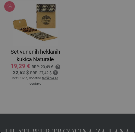
Set vunenih heklanih
kukica Naturale
19,29 €
RRP:
23,49 €
22,52 $
RRP:
27,42 $
bez PDV-a, dodatno
troškovi za
dostavu
FILATI WEB TRGOVINA ZA LANA