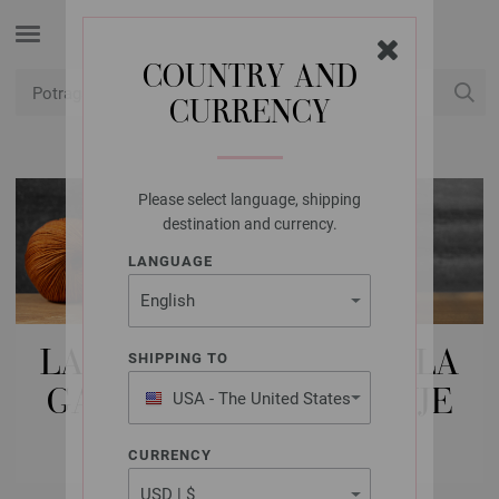
COUNTRY AND
CURRENCY
USD
Moj račun
Please select language, shipping
destination and currency.
LANGUAGE
LANA GROSSA IGLE | IGLA
SHIPPING TO
GARNITURE | KUKIČANJE
USA - The United States
of America
KUKA SETA
CURRENCY