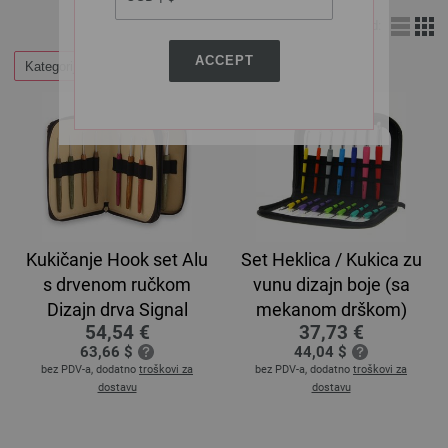
Izgled:
ACCEPT
Kategorije
Kukičanje Hook set Alu
Set Heklica / Kukica zu
s drvenom ručkom
vunu dizajn boje (sa
Dizajn drva Signal
mekanom drškom)
54,54 €
37,73 €
63,66 $
44,04 $
bez PDV-a, dodatno
troškovi za
bez PDV-a, dodatno
troškovi za
dostavu
dostavu