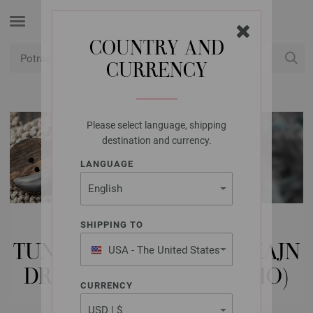
COUNTRY AND
CURRENCY
USD
Moj račun
Please select language, shipping
destination and currency.
LANGUAGE
LANA GROSSA IGLE |
SHIPPING TO
TUNEVSKI POKRETI | DIZAJN
USA - The United States
of America
DRVENE PRIRODE (VARIO)
CURRENCY